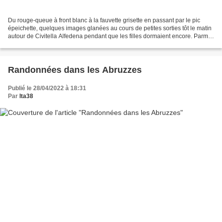
Du rouge-queue à front blanc à la fauvette grisette en passant par le pic
épeichette, quelques images glanées au cours de petites sorties tôt le matin
autour de Civitella Alfedena pendant que les filles dormaient encore. Parmi
les espèces phares du secteur,...
Randonnées dans les Abruzzes
Publié le 28/04/2022 à 18:31
Par
lta38