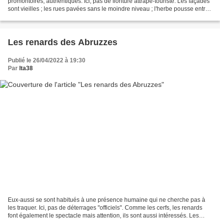
promontoires, authentiques. Ici, pas de fioriture attrape-touriste. Les façades
sont vieilles ; les rues pavées sans le moindre niveau ; l'herbe pousse entre
les joints ; les murs sont...
Les renards des Abruzzes
Publié le 26/04/2022 à 19:30
Par
lta38
Eux-aussi se sont habitués à une présence humaine qui ne cherche pas à
les traquer. Ici, pas de déterrages "officiels". Comme les cerfs, les renards
font également le spectacle mais attention, ils sont aussi intéressés. Les