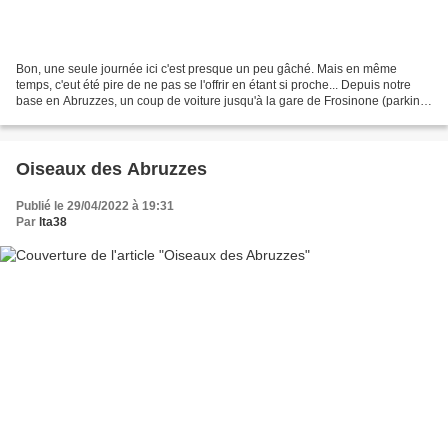
Bon, une seule journée ici c'est presque un peu gâché. Mais en même
temps, c'eut été pire de ne pas se l'offrir en étant si proche... Depuis notre
base en Abruzzes, un coup de voiture jusqu'à la gare de Frosinone (parking
gratuit) et hop : une heure de...
Oiseaux des Abruzzes
Publié le 29/04/2022 à 19:31
Par
lta38