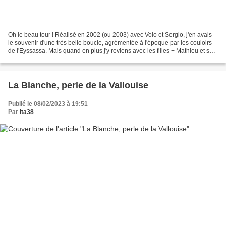
Oh le beau tour ! Réalisé en 2002 (ou 2003) avec Volo et Sergio, j'en avais
le souvenir d'une très belle boucle, agrémentée à l'époque par les couloirs
de l'Eyssassa. Mais quand en plus j'y reviens avec les filles + Mathieu et ses
boys, le tout sous un...
La Blanche, perle de la Vallouise
Publié le 08/02/2023 à 19:51
Par
lta38