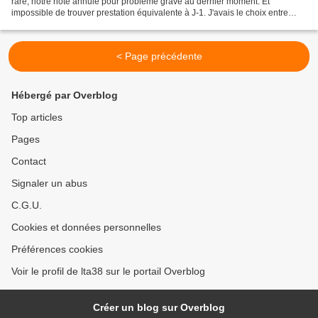
rare, notre hôte annule pour problème grave au dernier moment. Et
impossible de trouver prestation équivalente à J-1. J'avais le choix entre
payer 300€ de plus pour la semaine ou trouver...
< Page précédente
Hébergé par Overblog
Top articles
Pages
Contact
Signaler un abus
C.G.U.
Cookies et données personnelles
Préférences cookies
Voir le profil de lta38 sur le portail Overblog
Créer un blog sur Overblog