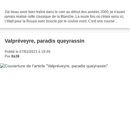
J'ai beau avoir bien traîné dans le coin au début des années 2000, je n'avais
jamais réalisé cette classique de la Blanche. La seule fois où j'étais venu ici,
c'était pour la Rouya avec boucle par le couloir nord. C'est une course
magnifique à partir...
Valpréveyre, paradis queyrassin
Publié le 07/02/2023 à 19:45
Par
lta38