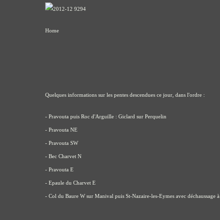
Home
Quelques informations sur les pentes descendues ce jour, dans l'ordre :
- Pravouta puis Roc d'Arguille : Giclard sur Perquelin
- Pravouta NE
- Pravouta SW
- Bec Charvet N
- Pravouta E
- Epaule du Charvet E
- Col du Baure W sur Manival puis St-Nazaire-les-Eymes avec déchaussage 