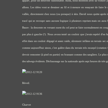
appart', pour un dénivelé raisonnable. Aussi, nous montons avec sa voiture j
allons. Les idées vont se dessiner au fil et à mesure en essayant de faire 
vallée, directement chez nous (ou presque) à skis. David nous quitte après t
tracé qui se recoupe sans aucune logique à plusieurs reprises mais on aura 
Baure : la descente en versant ouest du col peut se faire normalement en coupa
pas plus à gauche (!). Nous avons tenté un couloir que j'avais repéré d'en fa
effet dans un couloir dégagé et assez raide, sûrement infâme en terrain sec
comme aujourd'hui sinon, c'est galère dans du terrain très escarpé (cotation 4.2
devoir remonter (à pied en partie) en brassant comme des sangliers. Le plus s
des talwegs évidents. Déchaussage sur la nationale après sept heures de très 
Réveil.
Charvet