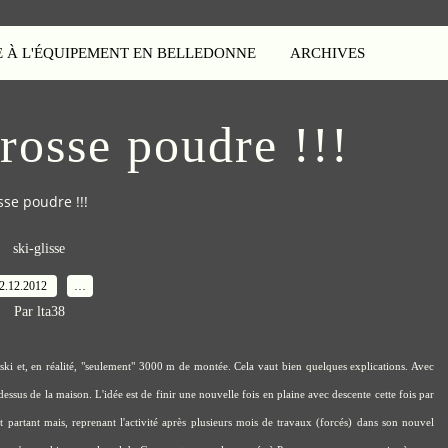
E À L'ÉQUIPEMENT EN BELLEDONNE
ARCHIVES
rosse poudre !!!
se poudre !!!
ski-glisse
2.12.2012
…
Par lta38
ski et, en réalité, "seulement" 3000 m de montée. Cela vaut bien quelques explications. Avec
essus de la maison. L'idée est de finir une nouvelle fois en plaine avec descente cette fois par
 partant mais, reprenant l'activité après plusieurs mois de travaux (forcés) dans son nouvel