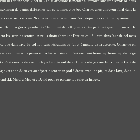
usqu'au parking sous le col du Coq et attaquons la montée à Pravouta sans trop savoir où nous
le maximum de pentes différentes sur ce sommet et le bec Charvet avec un retour final dans la
rois ascensions et avec Nico nous poursuivons. Pour l'esthétique du circuit, on repassera : un
bouffé de la grosse poudre et c'était le but de cette journée. Un petit mot quand même sur le
nt les lacets du sentier, un peu à droite (nord) de l'axe du col. Au pire, dans l'axe du col mais
ce pile dans l'axe du col non sans hésitations au fur et à mesure de la descente. On arrive en
 avec des ruptures de pentes en rocher schisteux. Il faut vraiment beaucoup beaucoup de neige
 ?) et assez raide avec forte probabilité soit de sortir la corde (encore faut-il l'avoir) soit de
age est donc de suivre au départ le sentier un poil à droite avant de piquer dans l'axe, dans un
grand ski. Merci à Nico et à David pour ce partage. La suite en images.