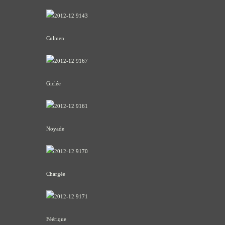
Culmen
Giclée
Noyade
Chargée
Féérique