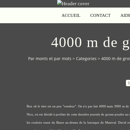
ACCUEIL
CONTACT
AID
4000 m de g
Par monts et par mots
>
Categories
>
4000 m de gros
1
Bon ok le titre est un peu "vendeur". On n'a pas fait 4000 mais 3900 m de 
Nico, on est décidé à profiter de cette dernière journée de grosse poudre au-d
les couloirs ouest du Baure au-dessus de la barraque du Manival. David est