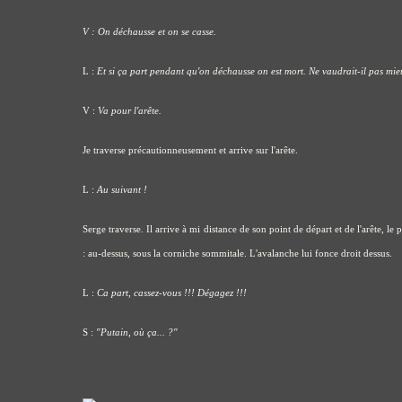
V : On déchausse et on se casse.
L :
Et si ça part pendant qu'on déchausse on est mort. Ne vaudrait-il pas mieu
V :
Va pour l'arête.
Je traverse précautionneusement et arrive sur l'arête.
L :
Au suivant !
Serge traverse. Il arrive à mi distance de son point de départ et de l'arête, le
: au-dessus, sous la corniche sommitale. L'avalanche lui fonce droit dessus.
L :
Ca part, cassez-vous !!! Dégagez !!!
S :
"Putain, où ça... ?"