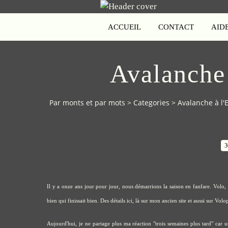
ACCUEIL
CONTACT
AID
Avalanche 
Par monts et par mots
>
Categories
>
Avalanche à l'
3
Il y a onze ans jour pour jour, nous démarrions la saison en fanfare. Volo, b
bien qui finissait bien. Des détails
ici
,
là
sur mon ancien site et aussi sur Volo
Aujourd'hui, je ne partage plus ma réaction "
trois semaines plus tard
" car u