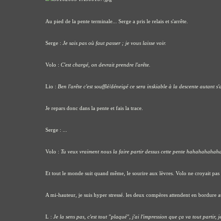
Au pied de la pente terminale... Serge a pris le relais et s'arrête.
Serge :
Je sais pas où faut passer ; je vous laisse voir.
Volo :
C'est chargé, on devrait prendre l'arête.
Lio :
Ben l'arête c'est soufflé/déneigé ce sera inskiable à la descente autant s
Je repars donc dans la pente et fais la trace.
Serge : ...
Volo :
Tu veux vraiment nous la faire partir dessus cette pente hahahahahaha
Et tout le monde suit quand même, le sourire aux lèvres. Volo ne croyait pas s
A mi-hauteur, je suis hyper stressé. les deux compères attendent en bordure a
L :
Je la sens pas, c'est tout "plaqué", j'ai l'impression que ça va tout partir, j