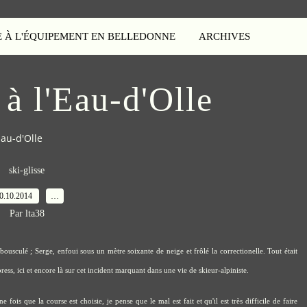
E À L'ÉQUIPEMENT EN BELLEDONNE
ARCHIVES
à l'Eau-d'Olle
Eau-d'Olle
ski-glisse
0.10.2014
…
Par lta38
ousculé ; Serge, enfoui sous un mètre soixante de neige et frôlé la correctionelle. Tout était
press,
ici
et
encore là
sur cet incident marquant dans une vie de skieur-alpiniste.
ne fois que la course est choisie, je pense que le mal est fait et qu'il est très difficile de faire