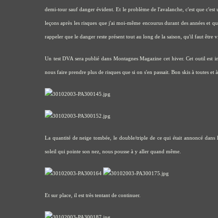
demi-tour sauf danger évident. Et le problème de l'avalanche, c'est que c'est
leçons après les risques que j'ai moi-même encourus durant des années et qu'
rappeler que le danger reste présent tout au long de la saison, qu'il faut être v
Un test DVA sera publié dans Montagnes Magazine cet hiver. Cet outil est in
nous faire prendre plus de risques que si on s'en passait. Bon skis à toutes et à
La quantité de neige tombée, le double/triple de ce qui était annoncé dans le
soleil qui pointe son nez, nous pousse à y aller quand même.
Et sur place, il est très tentant de continuer.