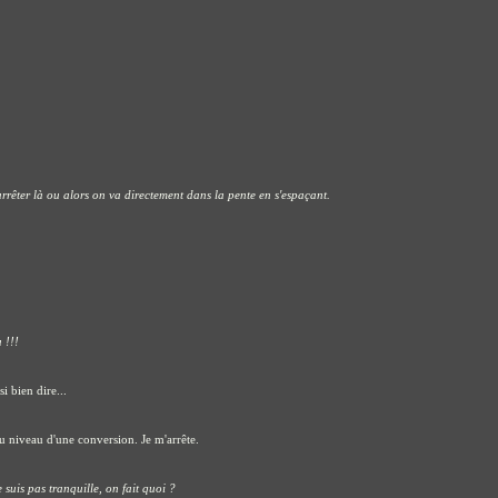
'arrêter là ou alors on va directement dans la pente en s'espaçant.
 !!!
i bien dire...
u niveau d'une conversion. Je m'arrête.
e suis pas tranquille, on fait quoi ?