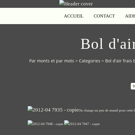
ACCUEIL
CONTACT
AID
Bol d'ai
Par monts et par mots
>
Categories
>
Bol d'air frais
0
On change un peu de massif pour cette ba