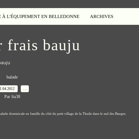
E À L'ÉQUIPEMENT EN BELLEDONNE
ARCHIVES
r frais bauju
 bauju
balade
1.04.2012
…
Par lta38
lade dominicale en famille du côté du petit village de la Thuile dans le sud des Bauges.