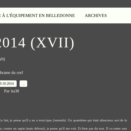
E À L'ÉQUIPEMENT EN BELLEDONNE
ARCHIVES
2014 (XVII)
II)
brame du cerf
9.10.2014
…
Par lta38
En fait, je pense qu'il y en a trois (que j'entends). Un quatrième qui était silencieux sort de la
, contre un sapin (mais debout), je pense qu'il me voit. Et bien pas du tout. Il va rester une