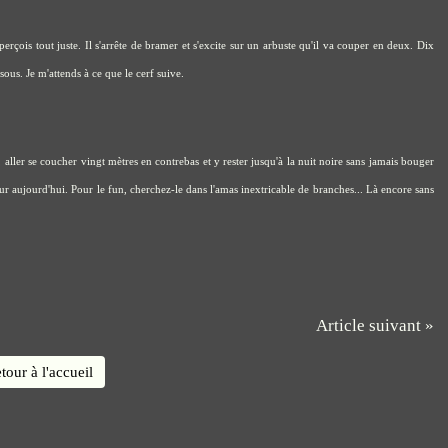
perçois tout juste. Il s'arrête de bramer et s'excite sur un arbuste qu'il va couper en deux. Dix
sous. Je m'attends à ce que le cerf suive.
, aller se coucher vingt mètres en contrebas et y rester jusqu'à la nuit noire sans jamais bouger
r aujourd'hui. Pour le fun, cherchez-le dans l'amas inextricable de branches... Là encore sans
Article suivant »
tour à l'accueil