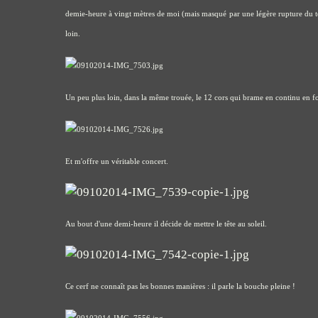
demie-heure à vingt mètres de moi (mais masqué par une légère rupture du terr
loin.
Un peu plus loin, dans la même trouée, le 12 cors qui brame en continu en fo
Et m'offre un véritable concert.
Au bout d'une demi-heure il décide de mettre le tête au soleil.
Ce cerf ne connaît pas les bonnes manières : il parle la bouche pleine !