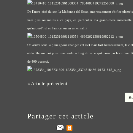
De l'autre côté du sac, la Madonna del Sasso, impressionnant édifice planté su
liées plus ou moins à ce pays, en particulier ma grand-mère maternell
qu'aujourd'hui en France, on en est envahi).
On arrive sous la pluie (pour changer cet été) mais fort heureusement, le ciel 
et de l'île, on part pour une rando le long du lac et qui passe par la colline.
de 400 bornes).
« Article précédent
Re
Partager cet article