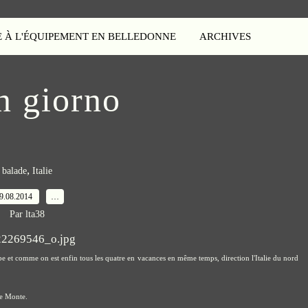
E À L'ÉQUIPEMENT EN BELLEDONNE
ARCHIVES
n giorno
,
balade
Italie
9.08.2014
…
Par lta38
impe et comme on est enfin tous les quatre en vacances en même temps, direction l'Italie du nord
re Monte.