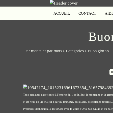
ACCUEIL
CONTACT
AID
Buo
Par monts et par mots
>
Categories
>
Buon giorno
0
Trois semaines d'arrêt suite à l'entorse du 1 août. Exit la montagne et la gr
et les rives du lac Majeur pour du tourisme, des glaces, des balades pépères...
Prermière destination, le lac d'Orta avec la visite d'Orta-San-Giulio et du Sac