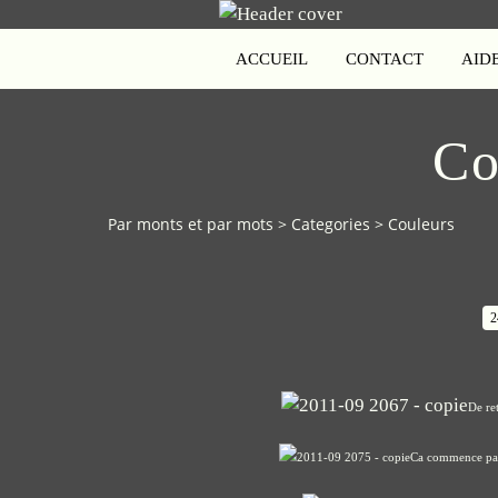
ACCUEIL
CONTACT
AID
Co
Par monts et par mots
>
Categories
>
Couleurs
2
De re
Ca commence par c