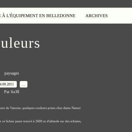
E À L'ÉQUIPEMENT EN BELLEDONNE
ARCHIVES
uleurs
paysages
4.09.2011
…
Par lta38
tour de Vanoise, quelques couleurs prises chez dame Nature
e lichen jaune trouvé à 2600 m d'altitude sur des schistes,