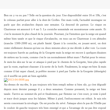
Bon on y va ou pas ? Telle est la question du jour. Une disponibilité entre 16 et 19h, c'est
le créneau parfait pour aller à la dent de Crolles. Oui mais voilà, l'actualité montagne ne
parle que des avalanches depuis une semaine. Ca descend de partout. Le risque en
Chartreuse est annoncé à 4 sur 5. La corniche sommitale est monstrueuse cette année. Et
c'est le moment le plus chaud de la journée. Pourtant, j'ai l'intuition que la neige est quand
même bien tassée et que le risque d'avalanche, en tous cas en Chartreuse à ces altitudes
(tranche 1300-2000 m), est plutôt limité. Quant à la corniche, en jouant serré, on doit
rester réellement dessous qu'une ou deux minutes alors je me décide à aller voir. La route
est toujours barrée au parking de la Gorgette mais la neige est encore à quelques dizaines
de mètres sur la route, comme c'est le cas normalement début mars ! Parfait pour le retour.
Je mets les skis sur le sac et attaque à pied par le chemin de la Gorgette, bien plus rapide
que la route, espérant chausser à la sortie de la forêt. Finalement, la neige est bien là mais
comme il fait super chaud, je préfère monter à pied par l'arête de la Gorgette (déneigée)
où il souffle un petit air bien agréable.
Au-dessus de ma tête, le pas toujours très bien rempli même si bien sûr, ça s'est dégradé
depuis mon dernier passage il y a deux semaines. Comme pressenti, la neige est bien
tassée. J'arrive au sommet du pré et finalement, par flemme car c'est court, je reste à pied
et trace droit jusque sous les falaises. Même à pied, l'enfoncement est réduit. Je suis très
serein concernant la nivologie. On est proche du névé. J'attaque alors le pas de l'Oeille par
le couloir de gauche toujours très bien enneigé et qui a l'avantage de ne pas être exposé