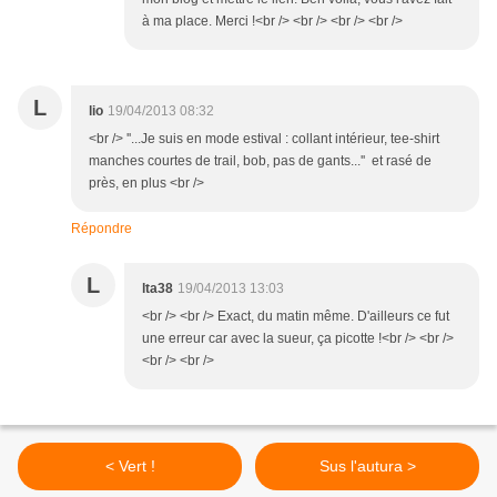
à ma place. Merci !<br /> <br /> <br /> <br />
L
lio
19/04/2013 08:32
<br /> ''...Je suis en mode estival : collant intérieur, tee-shirt
manches courtes de trail, bob, pas de gants...'' et rasé de
près, en plus <br />
Répondre
L
lta38
19/04/2013 13:03
<br /> <br /> Exact, du matin même. D'ailleurs ce fut
une erreur car avec la sueur, ça picotte !<br /> <br />
<br /> <br />
< Vert !
Sus l'autura >