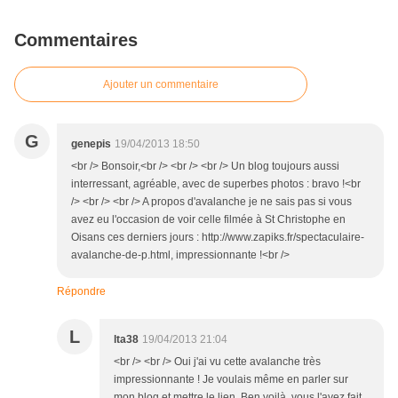
Commentaires
Ajouter un commentaire
G
genepis
19/04/2013 18:50
<br /> Bonsoir,<br /> <br /> <br /> Un blog toujours aussi
interressant, agréable, avec de superbes photos : bravo !<br
/> <br /> <br /> A propos d'avalanche je ne sais pas si vous
avez eu l'occasion de voir celle filmée à St Christophe en
Oisans ces derniers jours : http://www.zapiks.fr/spectaculaire-
avalanche-de-p.html, impressionnante !<br />
Répondre
L
lta38
19/04/2013 21:04
<br /> <br /> Oui j'ai vu cette avalanche très
impressionnante ! Je voulais même en parler sur
mon blog et mettre le lien. Ben voilà, vous l'avez fait