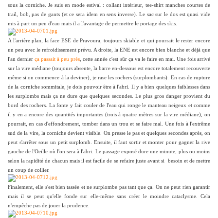
sous la corniche. Je suis en mode estival : collant intérieur, tee-shirt manches courtes de
trail, bob, pas de gants (et ce sera idem en sens inverse). Le sac sur le dos est quasi vide
mis à part un peu d'eau mais il a l'avantage de permettre le portage des skis.
A l'arrière plan, la face ESE de Pravoura, toujours skiable et qui pourrait le rester encore
un peu avec le refroidissement prévu. A droite, la ENE est encore bien blanche et déjà que
l'an dernier
ça passait à peu près
, cette année c'est sûr ça va le faire en mai.
Une fois arrivé
sur la vire médiane (toujours absente, la barre en-dessous est encore totalement recouverte
même si on commence à la deviner), je rase les rochers (surplombants). En cas de rupture
de la corniche sommitale, je dois pouvoir être à l'abri. Il y a bien quelques faiblesses dans
les surplombs mais ça ne dure que quelques secondes. Le plus gros danger provient du
bord des rochers. La fonte y fait couler de l'eau qui ronge le manteau neigeux et comme
il y en a encore des quantités importantes (trois à quatre mètres sur la vire médiane), on
pourrait, en cas d'effondrement, tomber dans un trou et se faire mal. Une fois à l'extrême
sud de la vire, la corniche devient visible. On presse le pas et quelques secondes après, on
peut s'arrêter sous un petit surplomb. Ensuite, il faut sortir et monter pour gagner la rive
gauche de l'Oeille où l'on sera à l'abri. Le passage exposé dure une minute, plus ou moins
selon la rapidité de chacun mais il est facile de se refaire juste avant si besoin et de mettre
un coup de collier.
Finalement, elle s'est bien tassée et ne surplombe pas tant que ça. On ne peut rien garantir
mais il se peut qu'elle fonde sur elle-même sans créer le moindre cataclysme. Cela
n'empêche pas de jouer la prudence.