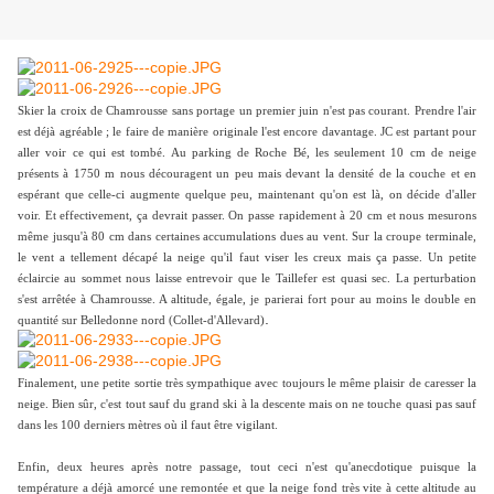
Skier la croix de Chamrousse sans portage un premier juin n'est pas courant. Prendre l'air
est déjà agréable ; le faire de manière originale l'est encore davantage. JC est partant pour
aller voir ce qui est tombé. Au parking de Roche Bé, les seulement 10 cm de neige
présents à 1750 m nous découragent un peu mais devant la densité de la couche et en
espérant que celle-ci augmente quelque peu, maintenant qu'on est là, on décide d'aller
voir. Et effectivement, ça devrait passer. On passe rapidement à 20 cm et nous mesurons
même jusqu'à 80 cm dans certaines accumulations dues au vent. Sur la croupe terminale,
le vent a tellement décapé la neige qu'il faut viser les creux mais ça passe. Un petite
éclaircie au sommet nous laisse entrevoir que le Taillefer est quasi sec. La perturbation
s'est arrêtée à Chamrousse. A altitude, égale, je parierai fort pour au moins le double en
.
quantité sur Belledonne nord (Collet-d'Allevard)
Finalement, une petite sortie très sympathique avec toujours le même plaisir de caresser la
neige. Bien sûr, c'est tout sauf du grand ski à la descente mais on ne touche quasi pas sauf
dans les 100 derniers mètres où il faut être vigilant.
Enfin, deux heures après notre passage, tout ceci n'est qu'anecdotique puisque la
température a déjà amorcé une remontée et que la neige fond très vite à cette altitude au