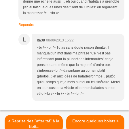
donne une échelle aussi ... eh oui quand j'habitais à grenoble
j'en ai fait quelques unes des "Dent de Crolles" en regardant
la montre<br /> ...<br />
Répondre
L
lta38
08/09/2013 15:22
<br /> <br /> Tu as sans doute raison Brigitte. Il
manquait un mot dans ma phrase "Ce n'est pas
intéressant pour la plupart des internautes" car je
pense quand même que la majorité d'entre eux
s'intéresse<br /> davantage au contemplatif
(photos...) et aux idées de balades/grimpe... plutôt
qu'au temps que je mets sur tel ou tel itinéraire. Merci
en tous cas de ta visiste et bonnes balades sur ton
vélo !<br /> <br /> <br /> <br />
< Reprise des "after taf" à la
Encore quelques bolets >
Betta