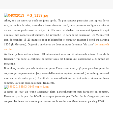
Allez, zou on remet ça quelques jours après. Ne pouvant pas particpier aux xpress de ce
soir, je me fais le mien, avec deux inconvénients : seul, on a personne en ligne de mire et
on est moins performant et départ à 10h sous la chaleur du moment (paramètre qui
diminue mes capacités physiques). En revanche, je pars de St-Pancrasse (les Meunières)
afin de prendre 15-20 minutes pour m'échauffer et pouvoir attaquer à fond du parking
1220 (la Gorgette). Objectif : améliorer de deux minutes le temps "de base"
de vendredi
dernier
.
Au final, je ferai même mieux : 40 minutes tout rond soit 4 minutes de mieux. Avec de la
fraîcheur, j'ai donc la certitude de passer sous cet horaire qui correspond à 21m/min de
moyenne.
Bon allez, ce n'est pas très intéressant pour l'internaute tout ça (à part peut-être pour les
copains qui se prennent au jeu), essentiellement un repère personnel (car ce blog est aussi
mon carnet de notes perso). A coté de ces considérations, la Dent reste vraiment un beau
sommet, toujours aussi justement fréquenté.
A noter ce jour un jeune accenteur alpin particulièrement peu farouche au sommet.
Descente par le pas de l'Oeille classique (montée par l'arête de la Gorgette) puis en
coupant les lacets de la route pour retrouver le sentier des Meunières au parking 1220.