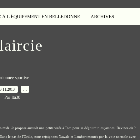
E À L'ÉQUIPEMENT EN BELLEDONNE
ARCHIVES
laircie
ndonnée sportive
3.11.2013
…
Par lta38
près-midi. Je propose aussitôt une petite virée à Toto pour se dégourdir les jambes. Devinez où ?
. Dans le pas de l'Oeille, nous rejoignons Nawale et Lambert montés par la voie normale avec