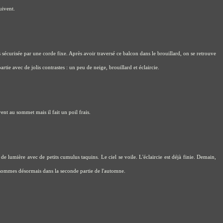
uivent.
s sécurisée par une corde fixe. Après avoir traversé ce balcon dans le brouillard, on se retrouve
tie avec de jolis contrastes : un peu de neige, brouillard et éclaircie.
nt au sommet mais il fait un poil frais.
de lumière avec de petits cumulus taquins. Le ciel se voile. L'éclaircie est déjà finie. Demain,
sommes désormais dans la seconde partie de l'automne.