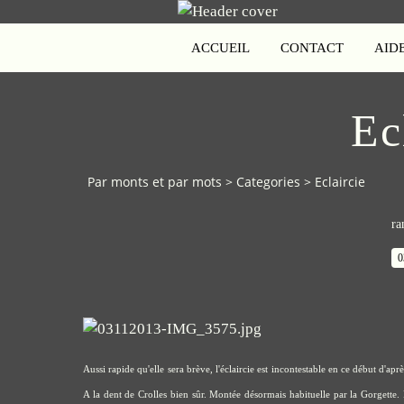
ACCUEIL
CONTACT
AID
Ec
Par monts et par mots
>
Categories
>
Eclaircie
ra
0
Aussi rapide qu'elle sera brève, l'éclaircie est incontestable en ce début d'a
A la dent de Crolles bien sûr. Montée désormais habituelle par la Gorgette