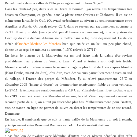
Barcelonnette dans la vallée de l'Ubaye est également un beau "frigo".
Dans les Hautes-Alpes, deux sites se "tirent la bourre" : j'ai relevé des températures très
basses en Champsaur, en général dans la plaine entre Orcières et Chabottes. Il en est de
même pour la vallée du Guil, (Queyras) précisément au niveau du petit resserrement entre
Aiguilles et Abriès. On aurait relevé -22°C dans ce secteur par rayonnement nocturne le
27/11. Il est probable (mais je n'ai pas d'observation personnelle), que le plateau du
Dévoluy du côté de Saint-Etienne soit à mettre dans le top 3 du département. La station
météo d
'Orcières-Merlette les Marches
bien que située en un lieu un peu plus chaud,
donne un aperçu des minima du secteur. (-13°C relevés le 27/11).
En Isère, le plateau de la Matheysine est un vrai frigo mais la palme d'or revient
probablement au plateau du Vercors. Lans, Villard et Autrans sont déjà très froids.
Méaudre serait considéré comme le second village le plus froid de France après Mouthe
(Haut Doubs, massif du Jura), c'est dire, avec des valeurs particulièrement basses au sud
du village, à l'entrée des gorges du Méaudret. J'y ai relevé pratiquement -26°C en
décembre 2009 (image ci-dessus) au thermomètre relativement fiable de mon véhicule.
Le 27/11, la température serait descendue à -19°C au Villard-de-Lans. Il est probable que
les -20°C aient été atteints à Méaudre et encore, le ciel s'étant rapidement couvert en
seconde partie de nuit, on aurait pu descendre plus bas. Malheureusement, pour l'instant,
aucune station en ligne ne permet de suivre en direct les températures de ce site record.
Dommage.
En Savoie, il semblerait que ce soit la haute vallée de la Maurienne qui soit à retenir,
principalement entre Bessans et Bonneval-sur-Arc. Le site ne doit d'ailleur
s pas être loin de rivaliser avec Méaudre, d'autant que ce plateau bénéficie d'un effet