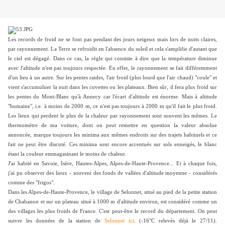
Les records de froid ne se font pas pendant des jours neigeux mais lors de nuits claires,
par rayonnement. La Terre se refroidit en l'absence du soleil et cela s'amplifie d'autant que
le ciel est dégagé. Dans ce cas, la règle qui consiste à dire que la température diminue
avec l'altitude n'est pas toujours respectée. En effet, le rayonnement se fait différemment
d'un lieu à un autre. Sur les pentes raides, l'air froid (plus lourd que l'air chaud) "coule" et
vient s'accumuluer la nuit dans les cuvettes ou les plateaux. Bien sûr, il fera plus froid sur
les pentes du Mont-Blanc qu'à Annecy car l'écart d'altitude est énorme. Mais à altitude
"humaine", i.e. à moins de 2000 m, ce n'est pas toujours à 2000 m qu'il fait le plus froid.
Les lieux qui perdent le plus de la chaleur par rayonnement sont souvent les mêmes. Le
thermomètre de ma voiture, dont on peut remettre en question la valeur absolue
annoncée, marque toujours les minima aux mêmes endroits sur des trajets habituels et ce
fait ne peut être discuté. Ces minima sont encore accentués sur sols enneigés, le blanc
étant la couleur emmagasinant le moins de chaleur.
J'ai habité en Savoie, Isère, Hautes-Alpes, Alpes-de-Haute-Provence... Et à chaque fois,
j'ai pu observer des lieux - souvent des fonds de vallées d'altitude moyenne - considérés
comme des "frigos".
Dans les Alpes-de-Haute-Provence, le village de Selonnet, situé au pied de la petite station
de Chabanon et sur un plateau situé à 1000 m d'altitude environ, est considéré comme un
des villages les plus froids de France. C'est peut-être le record du département. On peut
suivre les données de la station de
Selonnet ici
. (-16°C relevés déjà le 27/11).