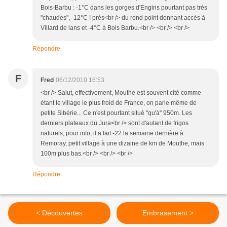
Bois-Barbu : -1°C dans les gorges d'Engins pourtant pas très
"chaudes", -12°C ! près<br /> du rond point donnant accès à
Villard de lans et -4°C à Bois Barbu.<br /> <br /> <br />
Répondre
F
Fred
06/12/2010 16:53
<br /> Salut, effectivement, Mouthe est souvent cité comme
étant le village le plus froid de France, on parle même de
petite Sibérie... Ce n'est pourtant situé "qu'à" 950m. Les
derniers plateaux du Jura<br /> sont d'autant de frigos
naturels, pour info, il a fait -22 la semaine dernière à
Remoray, petit village à une dizaine de km de Mouthe, mais
100m plus bas.<br /> <br /> <br />
Répondre
< Découvertes
Embrasement >