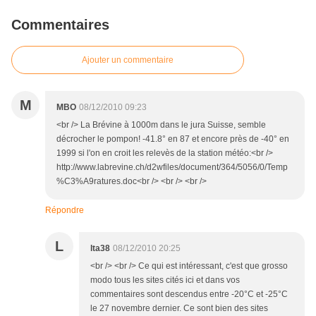
Commentaires
Ajouter un commentaire
M
MBO
08/12/2010 09:23
<br /> La Brévine à 1000m dans le jura Suisse, semble
décrocher le pompon! -41.8° en 87 et encore près de -40° en
1999 si l'on en croit les relevès de la station météo:<br />
http://www.labrevine.ch/d2wfiles/document/364/5056/0/Temp
%C3%A9ratures.doc<br /> <br /> <br />
Répondre
L
lta38
08/12/2010 20:25
<br /> <br /> Ce qui est intéressant, c'est que grosso
modo tous les sites cités ici et dans vos
commentaires sont descendus entre -20°C et -25°C
le 27 novembre dernier. Ce sont bien des sites