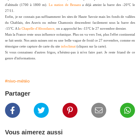
d'altitude (1700 à 1800 m).
La station de Bessans
a déjà atteint la barre des -20°C le
27/11.
Enfin, je ne connais pas suffisamment les sites de Haute Savoie mais les fonds de vallées
du Chablais, des Aravis ou même Chamonix descendent facilement sous la barre des
-15°C. A l
a Chapelle-d'Abondance,
on a approché les -15°C le 27 novembre dernier.
Mais la France reste sous influence océanique. Plus on va vers l'est, plus l'effet continental
se fait sentir. Nos amis suisses ont eu une belle vague de froid ce 27 novembre, comme en
témoigne cette capture de carte du site
infoclimat
(cliquez sur la carte).
Si vous connaissez d'autres frigos, n'hésitez-pas à m'en faire part. Je reste friand de ce
genre d'informations.
#nivo-météo
Partager
Vous aimerez aussi