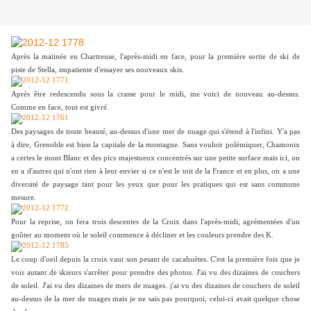
Après la matinée en Chartreuse, l'après-midi en face, pour la première sortie de ski de
piste de Stella, impatiente d'essayer ses nouveaux skis.
Après être redescendu sous la crasse pour le midi, me voici de nouveau au-dessus.
Comme en face, tout est givré.
Des paysages de toute beauté, au-dessus d'une mer de nuage qui s'étend à l'infini. Y'a pas
à dire, Grenoble est bien la capitale de la montagne. Sans vouloir polémiquer, Chamonix
a certes le mont Blanc et des pics majestueux concentrés sur une petite surface mais ici, on
en a d'autres qui n'ont rien à leur envier si ce n'est le toit de la France et en plus, on a une
diversité de paysage tant pour les yeux que pour les pratiques qui est sans commune
mesure.
Pour la reprise, on fera trois descentes de la Croix dans l'après-midi, agrémentées d'un
goûter au moment où le soleil commence à décliner et les couleurs prendre des K.
Le coup d'oeil depuis la croix vaut son pesant de cacahuètes. C'est la première fois que je
vois autant de skieurs s'arrêter pour prendre des photos. J'ai vu des dizaines de couchers
de soleil. J'ai vu des dizaines de mers de nuages. j'ai vu des dizaines de couchers de soleil
au-dessus de la mer de nuages mais je ne sais pas pourquoi, celui-ci avait quelque chose