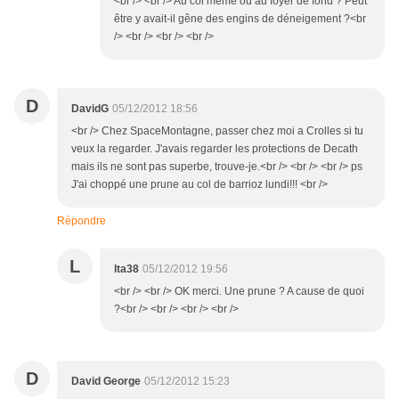
<br /> <br /> Au col même ou au foyer de fond ? Peut
être y avait-il gêne des engins de déneigement ?<br
/> <br /> <br /> <br />
D
DavidG
05/12/2012 18:56
<br /> Chez SpaceMontagne, passer chez moi a Crolles si tu
veux la regarder. J'avais regarder les protections de Decath
mais ils ne sont pas superbe, trouve-je.<br /> <br /> <br /> ps
J'ai choppé une prune au col de barrioz lundi!!! <br />
Répondre
L
lta38
05/12/2012 19:56
<br /> <br /> OK merci. Une prune ? A cause de quoi
?<br /> <br /> <br /> <br />
D
David George
05/12/2012 15:23