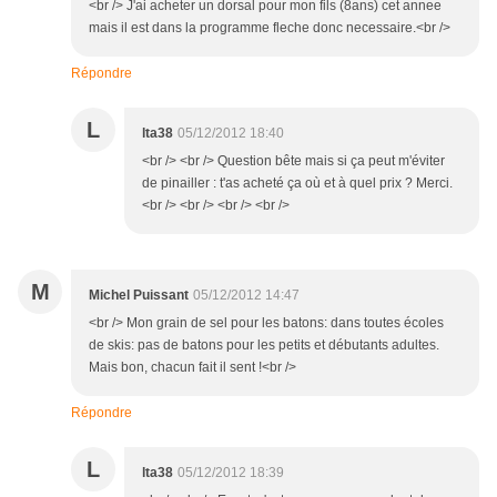
<br /> J'ai acheter un dorsal pour mon fils (8ans) cet annee
mais il est dans la programme fleche donc necessaire.<br />
Répondre
L
lta38
05/12/2012 18:40
<br /> <br /> Question bête mais si ça peut m'éviter
de pinailler : t'as acheté ça où et à quel prix ? Merci.
<br /> <br /> <br /> <br />
M
Michel Puissant
05/12/2012 14:47
<br /> Mon grain de sel pour les batons: dans toutes écoles
de skis: pas de batons pour les petits et débutants adultes.
Mais bon, chacun fait il sent !<br />
Répondre
L
lta38
05/12/2012 18:39