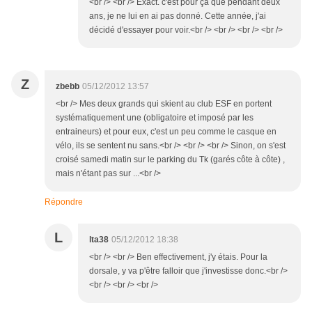
<br /> <br /> Exact. c'est pour ça que pendant deux
ans, je ne lui en ai pas donné. Cette année, j'ai
décidé d'essayer pour voir.<br /> <br /> <br /> <br />
Z
zbebb
05/12/2012 13:57
<br /> Mes deux grands qui skient au club ESF en portent
systématiquement une (obligatoire et imposé par les
entraineurs) et pour eux, c'est un peu comme le casque en
vélo, ils se sentent nu sans.<br /> <br /> <br /> Sinon, on s'est
croisé samedi matin sur le parking du Tk (garés côte à côte) ,
mais n'étant pas sur ...<br />
Répondre
L
lta38
05/12/2012 18:38
<br /> <br /> Ben effectivement, j'y étais. Pour la
dorsale, y va p'être falloir que j'investisse donc.<br />
<br /> <br /> <br />