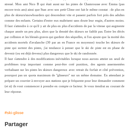
stressé. Mon ami Nico B qui était aussi sur les pistes de Chamrousse avec Emma (pas
encore trois ans) ainsi que Stan avec son petit Côme ont fait le même constat : de plus en
plus de skieurs/snowboarders qui descendent vite et passent parfois fort près des adultes
comme des enfants. Certains d'entre eux maîtrisent sans doute leur engin, d'autres moins.
Il faut s'attendre à ce qu'il y ait de plus en plus d'accidents de par la vitesse qui augmente
chaque année un peu plus, alors que la densité des skieurs ne faiblit pas. Entre les décès
par collision et les blessés graves qui gardent des séquelles, si l'on ajoute que la moitié des
accidents mortels d'avalanche (30 par an en France en moyenne) touche les skieurs de
piste qui sortent des pistes, j'ai tendance à penser que le ski de piste est en phase de
devenir (ou est déjà devenu) plus dangereux que le ski de randonnée.
Il faut s'attendre à des modifications inévitables lorsque nous aurons atteint un seuil de
problèmes trop important comme peut-être coté punition, des agents assermentées
verbalisant sur les pistes les skieurs dangereux avec retrait du forfait et côté prévention,
pourquoi pas un quota maximum de "glisseurs" sur un même domaine. En attendant je
prépare un courrier à envoyer aux stations que je fréquente pour leur demander comment
(et si) ils vont commencer à prendre en compte ce facteur. Je vous tiendrai au courant de
leur réponse.
#ski-glisse
Partager