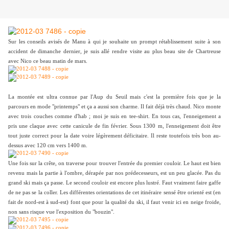
Sur les conseils avisés de Manu à qui je souhaite un prompt rétablissement suite à son
accident de dimanche dernier, je suis allé rendre visite au plus beau site de Chartreuse
avec Nico ce beau matin de mars.
La montée est ultra connue par l'Aup du Seuil mais c'est la première fois que je la
parcours en mode "printemps" et ça a aussi son charme. Il fait déjà très chaud. Nico monte
avec trois couches comme d'hab ; moi je suis en tee-shirt. En tous cas, l'enneigement a
pris une claque avec cette canicule de fin février. Sous 1300 m, l'enneigement doit être
tout juste correct pour la date voire légèrement déficitaire. Il reste toutefois très bon au-
dessus avec 120 cm vers 1400 m.
Une fois sur la crête, on traverse pour trouver l'entrée du premier couloir. Le haut est bien
revenu mais la partie à l'ombre, dérapée par nos prédecesseurs, est un peu glacée. Pas du
grand ski mais ça passe. Le second couloir est encore plus lustré. Faut vraiment faire gaffe
de ne pas se la coller. Les différentes orientations de cet itinéraire sensé être orienté est (en
fait de nord-est à sud-est) font que pour la qualité du ski, il faut venir ici en neige froide,
non sans risque vue l'exposition du "bouzin".