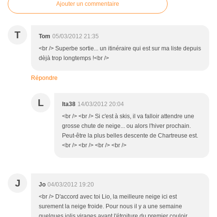
Ajouter un commentaire
T
Tom
05/03/2012 21:35
<br /> Superbe sortie... un itinéraire qui est sur ma liste depuis
dèjà trop longtemps !<br />
Répondre
L
lta38
14/03/2012 20:04
<br /> <br /> Si c'est à skis, il va falloir attendre une
grosse chute de neige... ou alors l'hiver prochain.
Peut-être la plus belles descente de Chartreuse est.
<br /> <br /> <br /> <br />
J
Jo
04/03/2012 19:20
<br /> D'accord avec toi Lio, la meilleure neige ici est
surement la neige froide. Pour nous il y a une semaine
quelques jolis virages avant l'étroiture du premier couloir