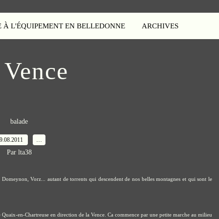
E À L'ÉQUIPEMENT EN BELLEDONNE
ARCHIVES
 Vence
balade
9.08.2011
…
Par lta38
 Domeynon, Vorz... autant de torrents qui descendent de nos belles montagnes et qui sont le
 de Quaix-en-Chartreuse en direction de la Vence. Ca commence par une petite marche au milieu