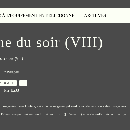
E À L'ÉQUIPEMENT EN BELLEDONNE
ARCHIVES
e du soir (VIII)
u soir (VIII)
paysages
6.10.2011
…
Par lta38
s changeantes, cette lumière, cette limite neigeuse qui évolue rapidement, on a des images très
ns l'hiver, lorsque tout sera uniformément blanc (je l'espère !) et le ciel uniformément bleu, je