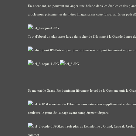
En attendant, ne pouvant mélanger une balade dans les érables et des plans 
article pour présenter les dernières images prises cette fois-ci après un petit
Tout d'abord un plan assez large du rocher de l'Homme à la Grande Lance de 
Puis un peu plus zoomé avec un post traitement un peu diffé
Sa majesté le Grand Pic dominant fièrement le col de la Cochette puis la Gr
Le rocher de l'Homme sans saturation supplémentaire des coul
couleurs, le jaune de l'alpage ayant complètement disparu.
Les Trois pics de Belledonne : Grand, Central, Croix.
sommet.