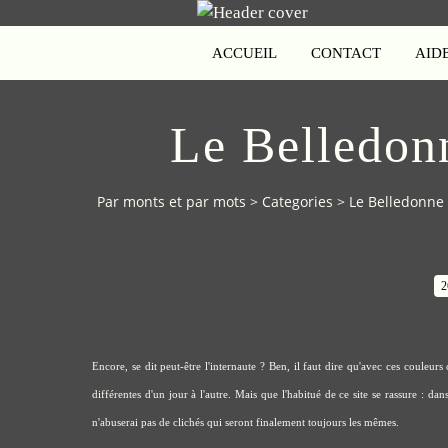
ACCUEIL
CONTACT
AID
Le Belledonn
Par monts et par mots
>
Categories
>
Le Belledonne d
2
Encore, se dit peut-être l'internaute ? Ben, il faut dire qu'avec ces couleur
différentes d'un jour à l'autre. Mais que l'habitué de ce site se rassure : da
n'abuserai pas de clichés qui seront finalement toujours les mêmes.