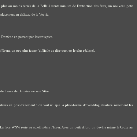
plus ou moins serrés de la Belle à trente minutes de l'extinction des feux, un nouveau petit
 déplacement au château de la Veyrie.
Domène en passant par les trois pics.
rent, un peu plus jaune (difficile de dire quel est le plus réaliste).
ande Lance de Domène versant Sitre.
eurs en post-traitement : on voit ici que la plate-forme d'over-blog désature nettement les
 La face WNW reste au soleil même l'hiver. Avec un petit effort, on devine même la Croix au