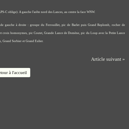
S-C oblige). A gauche l'arête nord des Lances, au centre la face WNW.
 de gauche à droite : groupe du Ferrouillet, pic de Barlet puis Grand Replomb, rocher de
 et croix homonymes, pic Coutet, Grande Lance de Domène, pic du Loup avec la Petite Lance
, Grand Sorbier et Grand Eulier.
Article suivant »
tour à l'accueil