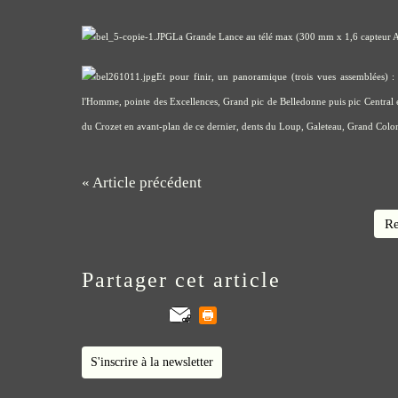
La Grande Lance au télé max (300 mm x 1,6 capteur AP
Et pour finir, un panoramique (trois vues assemblées) :
l'Homme, pointe des Excellences, Grand pic de Belledonne puis pic Central
du Crozet en avant-plan de ce dernier, dents du Loup, Galeteau, Grand Colon
« Article précédent
Re
Partager cet article
S'inscrire à la newsletter