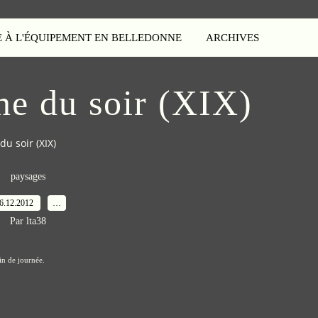
E À L'ÉQUIPEMENT EN BELLEDONNE
ARCHIVES
ne du soir (XIX)
u soir (XIX)
paysages
6.12.2012
…
Par lta38
in de journée.