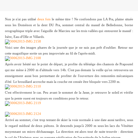
Non je n'ai pas utilisé
deux fois
le même titre ! Ne confondons pas LA Pra, plaine située
sous les Doménon et la dent DU Pra, sommet central du massif de Belledonne, borne
orographique triple avec l'aiguille de Marcieu sur les trois vallées qui entourent le massif :
Isère, Eau-d'Olle et Villards.
Voici une des images phares de la journée que je ne suis pas prêt d'oublier. Retour sur
cette magnifique sortie un peu improvisée au fil de l'après-midi.
Après avoir hésité sur le point de départ, je profite du télésiège des chamois de Prapoutel
qui me mène à 2000 m d'altitude vers 14h. C'est pas demain la veille qu'on retrouvera un
enneigement aussi bon permettant de profiter de l'ouverture des remontées mécaniques
d'été. Le brouillard accroche mais la couche est censée être bloquée vers 2200 m.
C'est effectivement le cas. Peu avant le sommet de la Jasse, je retrouve le soleil et vérifie
que la pente ouest est toujours en conditions pour le retour.
Arrivé au sommet, c'est trop tentant de skier la voie normale à une date aussi tardive, sous
le regard médusé de deux piétons. Je descends jusqu'à 2000 m sous les lacs du Vénétier
moyennant un micro déchaussage. La direction est alors tout de suite trouvée : direction
le col de l'Aigleton avec au passage vérification de l'exactitude de la balise nivose.