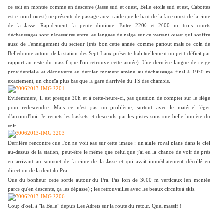
ce soit en montée comme en descente (Jasse sud et ouest, Belle etoile sud et est, Cabottes
est et nord-ouest) ne présente de passage aussi raide que le haut de la face ouest de la cime
de la Jasse. Rapidement, la pente diminue. Entre 2200 et 2000 m, trois courts
déchaussages sont nécessaires entre les langues de neige sur ce versant ouest qui souffre
aussi de l'enneigement du secteur (très bon cette année comme partout mais ce coin de
Belledonne autour de la station des Sept-Laux présente habituellement un petit déficit par
rapport au reste du massif que l'on retrouve cette année). Une dernière langue de neige
providentielle et découverte au dernier moment amène au déchaussage final à 1950 m
exactement, un chouïa plus bas que la gare d'arrivée du TS des chamois.
Evidemment, il est presque 20h et à cette-heure-ci, pas question de compter sur le siège
pour redescendre. Mais ce n'est pas un problème, surtout avec le matériel léger
d'aujourd'hui. Je remets les baskets et descends par les pistes sous une belle lumière du
soir.
Dernière rencontre que l'on ne voit pas sur cette image : un aigle royal plane dans le ciel
au-dessus de la station, peut-être le même que celui que j'ai eu la chance de voir de près
en arrivant au sommet de la cime de la Jasse et qui avait immédiatement décollé en
direction de la dent du Pra.
Que du bonheur cette sortie autour du Pra. Pas loin de 3000 m verticaux (en montée
parce qu'en descente, ça les dépasse) ; les retrouvailles avec les beaux circuits à skis.
Coup d'oeil à "la Belle" depuis Les Adrets sur la route du retour. Quel massif !