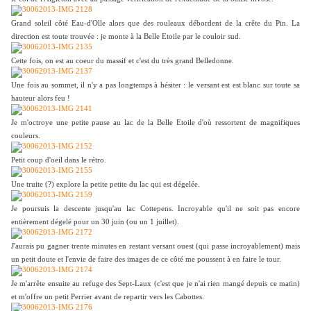
Grand soleil côté Eau-d'Olle alors que des rouleaux débordent de la crête du Pin. La
direction est toute trouvée : je monte à la Belle Etoile par le couloir sud.
Cette fois, on est au coeur du massif et c'est du très grand Belledonne.
Une fois au sommet, il n'y a pas longtemps à hésiter : le versant est est blanc sur toute sa
hauteur alors feu !
Je m'octroye une petite pause au lac de la Belle Etoile d'où ressortent de magnifiques
couleurs.
Petit coup d'oeil dans le rétro.
Une truite (?) explore la petite petite du lac qui est dégelée.
Je poursuis la descente jusqu'au lac Cottepens. Incroyable qu'il ne soit pas encore
entièrement dégelé pour un 30 juin (ou un 1 juillet).
J'aurais pu gagner trente minutes en restant versant ouest (qui passe incroyablement) mais
un petit doute et l'envie de faire des images de ce côté me poussent à en faire le tour.
Je m'arrête ensuite au refuge des Sept-Laux (c'est que je n'ai rien mangé depuis ce matin)
et m'offre un petit Perrier avant de repartir vers les Cabottes.