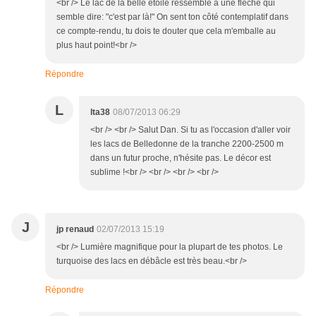
<br /> Le lac de la belle étoile ressemble à une flèche qui
semble dire: "c'est par là!" On sent ton côté contemplatif dans
ce compte-rendu, tu dois te douter que cela m'emballe au
plus haut point!<br />
Répondre
L
lta38
08/07/2013 06:29
<br /> <br /> Salut Dan. Si tu as l'occasion d'aller voir
les lacs de Belledonne de la tranche 2200-2500 m
dans un futur proche, n'hésite pas. Le décor est
sublime !<br /> <br /> <br /> <br />
J
jp renaud
02/07/2013 15:19
<br /> Lumière magnifique pour la plupart de tes photos. Le
turquoise des lacs en débâcle est très beau.<br />
Répondre