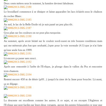
Deux cents mètres sous le sommet, la lumière devient fabuleuse.
Le brouillard commence à se dissiper et laisse apparaître les lacs éclairés sous le chaînon
du rocher Blanc.
Au sud, le lac de la Belle Etoile où je suis passé un peu plus tôt.
Gros plan sur les couleurs on ne peut plus turquoise.
Au sommet, après avoir hésité sur le couloir nord-ouest en très bonnes conditions mais
qui me mènerait plus bas que souhaité, j'opte pour la voie normale (4.1) que je n'ai faite
qu'une seule fois en 1999.
Là encore ça passe sans souci.
Après une remontée à l'arête de l'Evêque, je plonge dans le vallon du Pra et rencontre
trois chamois.
Restent encore 450 m de déniv (pfff...) jusqu'à la cime de la Jasse pour boucler. Là aussi,
ça se dégage.
La descente est excellente comme les autres. A ce sujet, si on excepte l'Aigleton et
l'Evêque qui sont faciles sur leurs deux versants, aucun des pentes fréquentées ce jour que