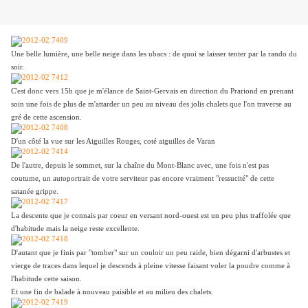
Une belle lumière, une belle neige dans les ubacs : de quoi se laisser tenter par la rando du
soir.
C'est donc vers 15h que je m'élance de Saint-Gervais en direction du Prariond en prenant
soin une fois de plus de m'attarder un peu au niveau des jolis chalets que l'on traverse au
gré de cette ascension.
D'un côté la vue sur les Aiguilles Rouges, coté aiguilles de Varan
De l'autre, depuis le sommet, sur la chaîne du Mont-Blanc avec, une fois n'est pas
coutume, un autoportrait de votre serviteur pas encore vraiment "ressucité" de cette
satanée grippe.
La descente que je connais par coeur en versant nord-ouest est un peu plus traffolée que
d'habitude mais la neige reste excellente.
D'autant que je finis par "tomber" sur un couloir un peu raide, bien dégarni d'arbustes et
vierge de traces dans lequel je descends à pleine vitesse faisant voler la poudre comme à
l'habitude cette saison.
Et une fin de balade à nouveau paisible et au milieu des chalets.