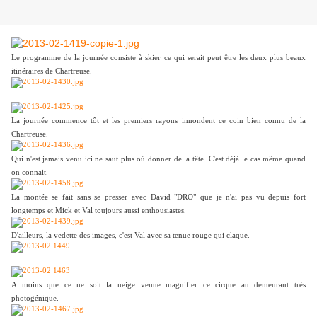
Le programme de la journée consiste à skier ce qui serait peut être les deux plus beaux
itinéraires de Chartreuse.
La journée commence tôt et les premiers rayons innondent ce coin bien connu de la
Chartreuse.
Qui n'est jamais venu ici ne saut plus où donner de la tête. C'est déjà le cas même quand
on connait.
La montée se fait sans se presser avec David "DRO" que je n'ai pas vu depuis fort
longtemps et Mick et Val toujours aussi enthousiastes.
D'ailleurs, la vedette des images, c'est Val avec sa tenue rouge qui claque.
A moins que ce ne soit la neige venue magnifier ce cirque au demeurant très
photogénique.