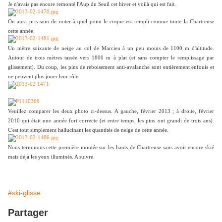
Je n'avais pas encore remonté l'Aup du Seuil cet hiver et voilà qui est fait.
On aura pris soin de noter à quel point le cirque est rempli comme toute la Chartreuse
cette année.
Un mètre soixante de neige au col de Marcieu à un peu moins de 1100 m d'altitude.
Autour de trois mètres tassée vers 1800 m à plat (et sans compter le remplissage par
glissement). Du coup, les pins de reboisement anti-avalanche sont entièrement enfouis et
ne peuvent plus jouer leur rôle.
Veuillez comparer les deux photo ci-dessus. A gauche, février 2013 ; à droite, février
2010 qui était une année fort correcte (et entre temps, les pins ont grandi de trois ans).
C'est tout simplement hallucinant les quantités de neige de cette année.
Nous terminons cette première montée sur les hauts de Chartreuse sans avoir encore skié
mais déjà les yeux illuminés. A suivre.
#ski-glisse
Partager