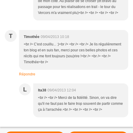
de mon côté. Au plaisir de se croiser (et bravo au
passage pour tes réalisations en trail - le tour du
Vercors m'a vraiment plu)<br /> <br /> <br /> <br />
T
Timothée
09/04/2013 10:18
<br /> C'est couillu... :)<br /> <br /> <br /> Je lis régulièrement
ton blog et en suis fan, merci pour ces belles photos et ces
récits qui me font toujours (sou)rire !<br /> <br /> <br />
Timothée<br />
Répondre
L
lta38
09/04/2013 12:04
<br /> <br /> Merci de ta fidélité. Sinon, on va dire
qu'il ne faut pas le faire trop souvent de partir comme
ça à l'arrachée.<br /> <br /> <br /> <br />