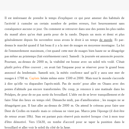
Il est intéressant de prendre le temps d'expliquer ce qui peut amener des habitués de
l'activité à cumuler un certain nombre de petites erreurs, fort heureusement sans
conséquence aucune ce jour. Ou comment se retrouver dans une des pentes les plus raides
du massif alors qu'on était partis pour de la rando. Depuis un mois et demi et plus
généralement depuis fin novembre nous avons le droit à un temps
de merde
. Et par-
dessus le marché quand il fait beau il y a la mer de nuages en moyenne montagne. La loi
de l'emmerdement maximum, c'est quand cette mer de nuages bien haute ne se désagrège
pas même au printemps (fait extrêmement rare). Samedi : la journée est annoncée pourrie.
Pourtant, au-dessus de 2000 m, la visibilité est bonne avec un soleil très voilé. C'était
plutôt prévu d'être couvert ; on avait fait l'impasse pour se réserver pour le grand beau
annoncé du lendemain. Samedi soir, la météo confirme sauf qu'il y aura une mer de
nuages à 1700 m.
Caplain
hésite même entre 1500 et 2000. Mais tout le monde s'accorde
à dire qu'elle va disparaître l'après-midi. Pas de motiv' pour aller en Oisans avec des
pentes d'altitude pas encore transformées. Du coup, je renonce à une matinale dans les
Préalpes, de peur de ne pas sortir du brouillard. L'idée est de se lever tranquillement et de
faire l'état des lieux en temps réel. Dimanche midi, pas d'amélioration ; les nuages ne se
désagrègent pas. Il faut aller au-dessus de 2000 m. On attend le créneau pour faire une
Dent de Crolles en transfo mais ce créneau ne vient pas. Marco jette l'éponge (il doit être
de retour avant 18h). Stan est partant puis réservé puis motivé lorsque c'est à mon tour
d'être démotivé. Vers 15h30, on tombe d'accord pour se taper la punition dans le
brouillard et aller voir le soleil du côté de la Jasse.