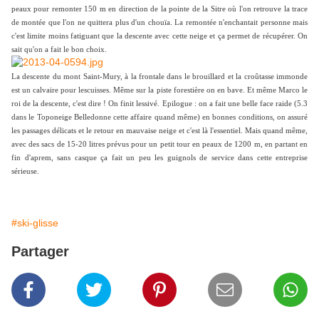
peaux pour remonter 150 m en direction de la pointe de la Sitre où l'on retrouve la trace
de montée que l'on ne quittera plus d'un chouïa. La remontée n'enchantait personne mais
c'est limite moins fatiguant que la descente avec cette neige et ça permet de récupérer. On
sait qu'on a fait le bon choix.
La descente du mont Saint-Mury, à la frontale dans le brouillard et la croûtasse immonde
est un calvaire pour lescuisses. Même sur la piste forestière on en bave. Et même Marco le
roi de la descente, c'est dire ! On finit lessivé. Epilogue : on a fait une belle face raide (5.3
dans le Toponeige Belledonne cette affaire quand même) en bonnes conditions, on assuré
les passages délicats et le retour en mauvaise neige et c'est là l'essentiel. Mais quand même,
avec des sacs de 15-20 litres prévus pour un petit tour en peaux de 1200 m, en partant en
fin d'aprem, sans casque ça fait un peu les guignols de service dans cette entreprise
sérieuse.
#ski-glisse
Partager