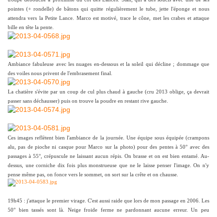
pointes (+ rondelle) de bâtons qui quitte régulièrement le tube, jette l'éponge et nous
attendra vers la Petite Lance. Marco est motivé, trace le cône, met les crabes et attaque
bille en tête la pente.
Ambiance fabuleuse avec les nuages en-dessous et la soleil qui décline ; dommage que
des voiles nous privent de l'embrasement final.
La chatière s'évite par un coup de cul plus chaud à gauche (cru 2013 oblige, ça devrait
passer sans déchausser) puis on trouve la poudre en restant rive gauche.
Ces images reflètent bien l'ambiance de la journée. Une équipe sous équipée (crampons
alu, pas de pioche ni casque pour Marco sur la photo) pour des pentes à 50° avec des
passages à 55°, crépuscule ne laissant aucun répis. On brasse et on est bien entamé. Au-
dessus, une corniche dix fois plus monstrueuse que ne le laisse penser l'image. On n'y
pense même pas, on fonce vers le sommet, on sort sur la crête et on chausse.
19h45 : j'attaque le premier virage. C'est aussi raide que lors de mon passage en 2006. Les
50° bien tassés sont là. Neige froide ferme ne pardonnant aucune erreur. Un peu