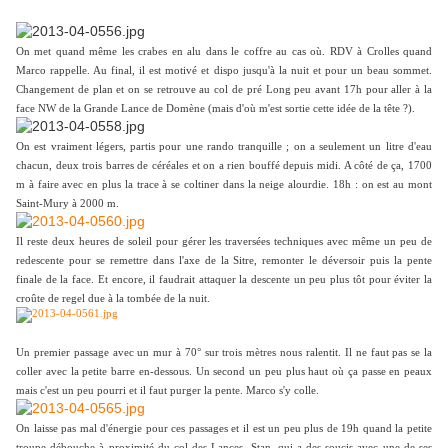
On met quand même les crabes en alu dans le coffre au cas où. RDV à Crolles quand
Marco rappelle. Au final, il est motivé et dispo jusqu'à la nuit et pour un beau sommet.
Changement de plan et on se retrouve au col de pré Long peu avant 17h pour aller à la
face NW de la Grande Lance de Domène (mais d'où m'est sortie cette idée de la tête ?).
On est vraiment légers, partis pour une rando tranquille ; on a seulement un litre d'eau
chacun, deux trois barres de céréales et on a rien bouffé depuis midi. A côté de ça, 1700
m à faire avec en plus la trace à se coltiner dans la neige alourdie. 18h : on est au mont
Saint-Mury à 2000 m.
Il reste deux heures de soleil pour gérer les traversées techniques avec même un peu de
redescente pour se remettre dans l'axe de la Sitre, remonter le déversoir puis la pente
finale de la face. Et encore, il faudrait attaquer la descente un peu plus tôt pour éviter la
croûte de regel due à la tombée de la nuit.
Un premier passage avec un mur à 70° sur trois mètres nous ralentit. Il ne faut pas se la
coller avec la petite barre en-dessous. Un second un peu plus haut où ça passe en peaux
mais c'est un peu pourri et il faut purger la pente. Marco s'y colle.
On laisse pas mal d'énergie pour ces passages et il est un peu plus de 19h quand la petite
troupe débouche à proximité du col des Lances. Stan, qui a des soucis avec une de ses