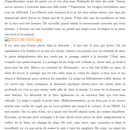
d'appréhension avant de partir car je n'ai plus trop l'habitude de faire du raide. Vais-je
savoir tourner à nouveau dans une telle pente ? Fianlement, les virages s'enchaînent sans
trop de difficulté. Les réflexes sont toujours là et je me sens même mieux que sept ans
auparavant alors que je ne faisais que de la pente. Il faut dire que les conditions en haut
de la face sont très bonnes. On surveille quand même la monstrueuse corniche qui nous
domine. L'étroitue est une formalité mais on prend son temps avec la fatigue et la pente
très forte à cet endroit.
Il n'y aura pas d'autre photo dans la descente ; il faut fuir la nuit qui arrive. On est
rapidement à la chatière et on tire rive droite comme à la montée avec la certitude de skier
la pente intégralement skis aux pieds par le passage repéré à la montée. C'était sans
compter une petite surprise. Le passage est en neige très collante et, chose rare, ça botte à
mort sous les skis. Marco est contraint de déchausser ; on a vite fait d'aller au tapis. Je
tente de forcer le passage qui est très raide mais je crains de zipper à mon tour et me
résous à déchausser pour nettoyer les semelles. La neige est littéralement collée dessus. Je
n'y arrive pas. Sans crampons, je descends quelques mètres pour me mettre dans la
profonde où c'est un peu moins raide afin de faire la manip. La suite de la descente est
sans histoire. Le déversoir de la Sitre également où on retrouve Stan qui s'est bien
refroidi. La neige a regelé et porte bien. Malheureusement, ça ne dure pas et on trouve
ensuite une croûte de regel qui ne nous quittera pas jusqu'à la voiture. Il est 20h30. La
nuit tombe. On n'a plus d'eau, on a quasi rien bouffé depuis midi, les cuisses chauffent.
Pourtant, on encape pour échapper à la nuit. Après avoir prévu de skier intégralement le
vallon de la Sitra, on change de plan. De nuit, sans trace, sans connaître et dans le
brouillard, on n'a pas envie de passer la nuit à faire les sangliers. Du coup, on remet les