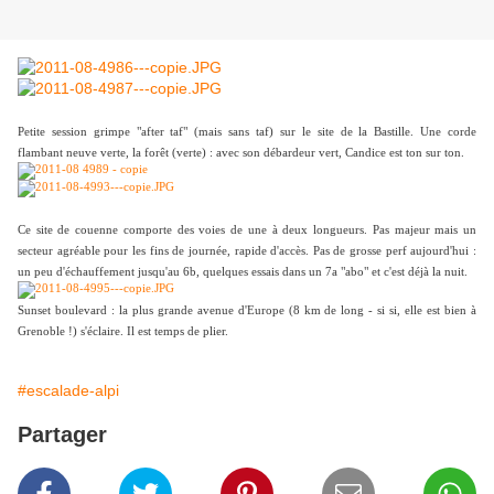
Petite session grimpe "after taf" (mais sans taf) sur le site de la Bastille. Une corde
flambant neuve verte, la forêt (verte) : avec son débardeur vert, Candice est ton sur ton.
Ce site de couenne comporte des voies de une à deux longueurs. Pas majeur mais un
secteur agréable pour les fins de journée, rapide d'accès. Pas de grosse perf aujourd'hui :
un peu d'échauffement jusqu'au 6b, quelques essais dans un 7a "abo" et c'est déjà la nuit.
Sunset boulevard : la plus grande avenue d'Europe (8 km de long - si si, elle est bien à
Grenoble !) s'éclaire. Il est temps de plier.
#escalade-alpi
Partager