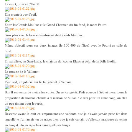
La voici, prise au 70-200.
Elle monte à vue d'oeil.
Entre les Grands Moulins et le Grand Charnier. Au fin fond, le mont Pourri.
Gros plan avec la face sud/sud-ouest des Grands Moulins.
Même objectif pour ces deux images (le 100-400 de Nico) avec le Pourri en toile de
fond.
En parallèle, les Sept-Laux, le chaînon du Rocher Blanc et celui de la Belle Etoile.
Le groupe de la Valloire.
Plein sud, un joli ciel sur le Taillefer et le Vercors.
Bon il est temps de mettre les voiles. On est congelés. Petit coucou à Seb et merci pour la
proposition de boisson chaude à ta maison de St-Pan. Ce sera pour un autre coup, on était
un peu timing pour le repas.
Descente avant la nuit en empruntant une variante que je n'avais jamais prise (et dans
laquelle je n'ai jamais vu de traces bien que je suis certain qu'elle soit pratiquée de temps
en temps). On en reparlera dans quelques temps.