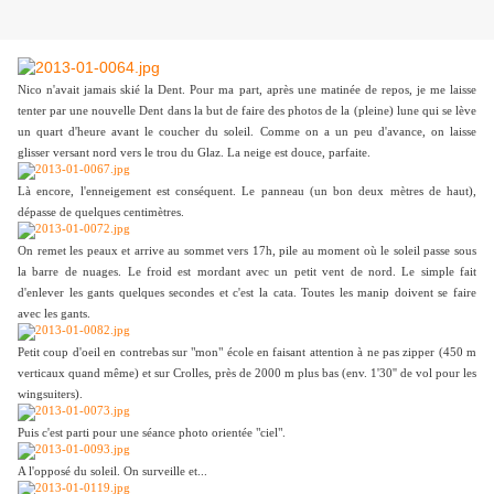
Nico n'avait jamais skié la Dent. Pour ma part, après une matinée de repos, je me laisse
tenter par une nouvelle Dent dans la but de faire des photos de la (pleine) lune qui se lève
un quart d'heure avant le coucher du soleil. Comme on a un peu d'avance, on laisse
glisser versant nord vers le trou du Glaz. La neige est douce, parfaite.
Là encore, l'enneigement est conséquent. Le panneau (un bon deux mètres de haut),
dépasse de quelques centimètres.
On remet les peaux et arrive au sommet vers 17h, pile au moment où le soleil passe sous
la barre de nuages. Le froid est mordant avec un petit vent de nord. Le simple fait
d'enlever les gants quelques secondes et c'est la cata. Toutes les manip doivent se faire
avec les gants.
Petit coup d'oeil en contrebas sur "mon" école en faisant attention à ne pas zipper (450 m
verticaux quand même) et sur Crolles, près de 2000 m plus bas (env. 1'30'' de vol pour les
wingsuiters).
Puis c'est parti pour une séance photo orientée "ciel".
A l'opposé du soleil. On surveille et...