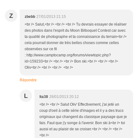
Z
zbebb
27/01/2013 21:15
<br /> Salut,<br /> <br /> <br /> Tu devrais essayer de réaliser
des photos dans l'esprit du Moon Bilboquet Contest car avec
ta qualité de photographe et ta connaissance du terrain<br />
cela pourrait donner de très belles choses comme celles
observées sur ce fil
: http://www.camptocamp.org/forums/viewtopic.php?
id=159233<br /> <br /> <br /> Bon ski.<br /> <br /> <br />
Oliv<br /> <br /> <br /> <br />
Répondre
L
lta38
28/01/2013 20:12
<br /> <br /> Salut Oliv' Effectivement, j'ai jeté un
coup d'oeil à cette série d'images et il y a des trucs
originaux qui changent du classique paysage que je
fais. Faut que j'y songe à l'avenir. Bon ski à<br /> toi
aussi et au plaisir de se croiser.<br /> <br /> <br />
<br />