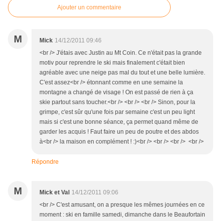
Ajouter un commentaire
M
Mick
14/12/2011 09:46
<br /> J'étais avec Justin au Mt Coin. Ce n'était pas la grande
motiv pour reprendre le ski mais finalement c'était bien
agréable avec une neige pas mal du tout et une belle lumière.
C'est assez<br /> étonnant comme en une semaine la
montagne a changé de visage ! On est passé de rien à ça
skie partout sans toucher.<br /> <br /> <br /> Sinon, pour la
grimpe, c'est sûr qu'une fois par semaine c'est un peu light
mais si c'est une bonne séance, ça permet quand même de
garder les acquis ! Faut faire un peu de poutre et des abdos
à<br /> la maison en complément ! :)<br /> <br /> <br /> <br />
Répondre
M
Mick et Val
14/12/2011 09:06
<br /> C'est amusant, on a presque les mêmes journées en ce
moment : ski en famille samedi, dimanche dans le Beaufortain