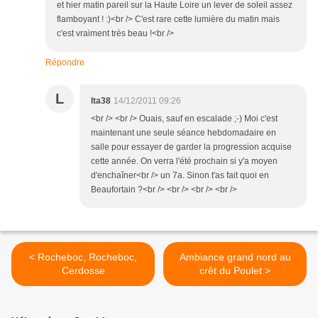
et hier matin pareil sur la Haute Loire un lever de soleil assez
flamboyant ! :)<br /> C'est rare cette lumière du matin mais
c'est vraiment très beau !<br />
Répondre
L
lta38
14/12/2011 09:26
<br /> <br /> Ouais, sauf en escalade ;-) Moi c'est
maintenant une seule séance hebdomadaire en
salle pour essayer de garder la progression acquise
cette année. On verra l'été prochain si y'a moyen
d'enchaîner<br /> un 7a. Sinon t'as fait quoi en
Beaufortain ?<br /> <br /> <br /> <br />
< Rocheboc, Rocheboc,
Ambiance grand nord au
Cerdosse
crêt du Poulet >