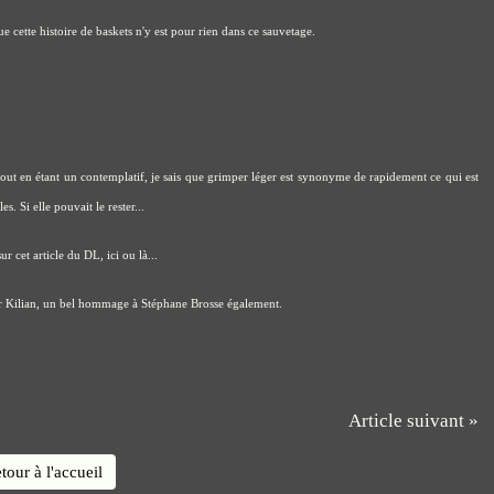
 cette histoire de baskets n'y est pour rien dans ce sauvetage.
t tout en étant un contemplatif, je sais que grimper léger est synonyme de rapidement ce qui est
. Si elle pouvait le rester...
 sur
cet article du DL
,
ici
ou
là
...
r Kilian
, un bel hommage à Stéphane Brosse également.
Article suivant »
tour à l'accueil