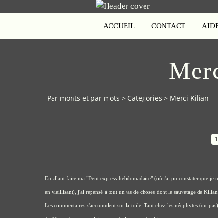
ACCUEIL
CONTACT
AID
Merc
Par monts et par mots
>
Categories
>
Merci Kilian
1
En allant faire ma "Dent express hebdomadaire" (où j'ai pu constater que je n
en vieillisant), j'ai repensé à tout un tas de choses dont le sauvetage de Kili
Les commentaires s'accumulent sur la toile. Tant chez les néophytes (ou pas) 