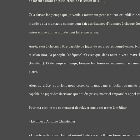
de 60 sur skitour en plein creux de la saison de ski...)
Cela faisait longtemps que je voulais mettre un petit mot sur cet athlète h
monde de la montagne comme l'ont fait des dizaines d'hommes à chaque époq
autres et que tout le monde peut faire une erreur.
Après, c'est à chacun d'être capable de juger de ses propres compétences. 
et selon moi, la panoplie "adéquate" n'existe que dans notre niveau maxi.
(facultatif). Et de temps en temps, lorsque les choses ne se passent pas comm
pierre.
Alors de grâce, pourrions nous cesser ce matraquage si facile, retranchés 
capable de juger des décisions qui ont été prises, matériel emporté et appel 
Pour ma part, je me contenterai de relayer quelques textes à méditer
-
Le billet d'Antoine Chandellier
-
Un article de Louis Dollo et surtout l'interview de Kilian Jornet
au retour de