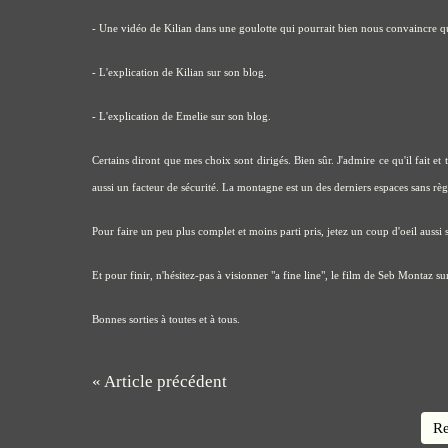
-
Une vidéo de Kilian dans une goulotte
qui pourrait bien nous convaincre que
-
L'explication de Kilian
sur son blog.
-
L'explication de Emelie
sur son blog.
Certains diront que mes choix sont dirigés. Bien sûr. J'admire ce qu'il fait e
aussi un facteur de sécurité. La montagne est un des derniers espaces sans règles
Pour faire un peu plus complet et moins parti pris, jetez un coup d'oeil aussi
Et pour finir, n'hésitez-pas à visionner
"a fine line", le film de Seb Montaz su
Bonnes sorties à toutes et à tous.
« Article précédent
Re