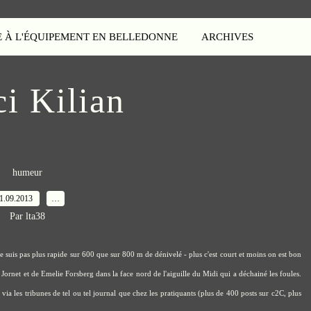
E À L'ÉQUIPEMENT EN BELLEDONNE
ARCHIVES
i Kilian
humeur
1.09.2013
…
Par lta38
e suis pas plus rapide sur 600 que sur 800 m de dénivelé - plus c'est court et moins on est bon
an Jornet et de Emelie Forsberg dans la face nord de l'aiguille du Midi qui a déchainé les foules.
via les tribunes de tel ou tel journal que chez les pratiquants (plus de 400 posts sur c2C, plus