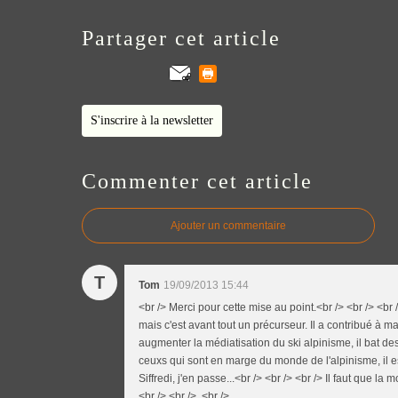
Partager cet article
S'inscrire à la newsletter
Commenter cet article
Ajouter un commentaire
T
Tom
19/09/2013 15:44
<br /> Merci pour cette mise au point.<br /> <br /> <br /
mais c'est avant tout un précurseur. Il a contribué à ma 
augmenter la médiatisation du ski alpinisme, il bat de
ceuxs qui sont en marge du monde de l'alpinisme, il e
Siffredi, j'en passe...<br /> <br /> <br /> Il faut que l
<br /> <br /> <br />