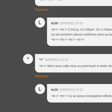
Répondre
L
lta38
22/09/2013 10:15
<br /> <br /> C'est ça, on critique. On a criti
cru les premiers skieurs extrêmes alors qu'auj
<br /> <br /> <br /> <br />
*
*V*
18/09/2013 22:07
<br /> Merci pour cette mise au point Aaah le trailer de 
Répondre
L
lta38
22/09/2013 10:12
<br /> <br /> Ca se laisse (re)regarder effecti