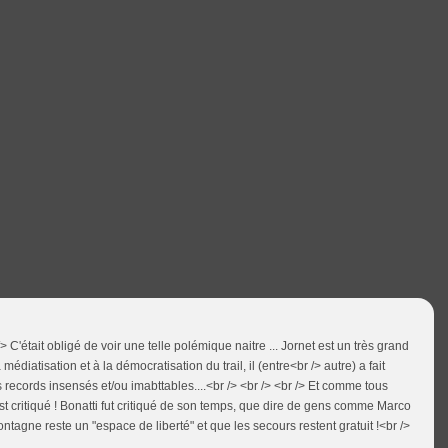
> C'était obligé de voir une telle polémique naitre ... Jornet est un très grand
médiatisation et à la démocratisation du trail, il (entre<br /> autre) a fait
s records insensés et/ou imabttables....<br /> <br /> <br /> Et comme tous
st critiqué ! Bonatti fut critiqué de son temps, que dire de gens comme Marco
a montagne reste un "espace de liberté" et que les secours restent gratuit !<br />