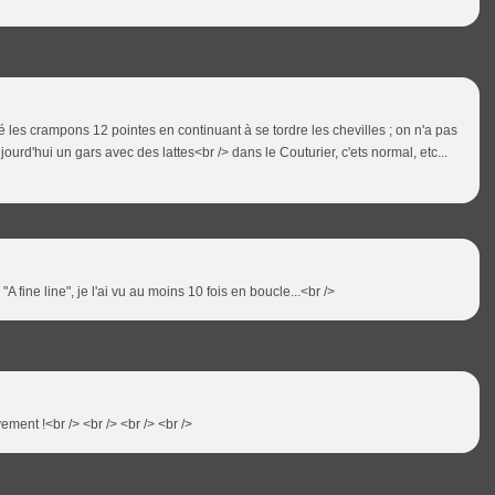
qué les crampons 12 pointes en continuant à se tordre les chevilles ; on n'a pas
ourd'hui un gars avec des lattes<br /> dans le Couturier, c'ets normal, etc...
"A fine line", je l'ai vu au moins 10 fois en boucle...<br />
vement !<br /> <br /> <br /> <br />