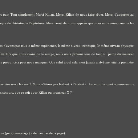
ors-pair. Tout simplement Merci Kilian. Merci Kilian de nous faire rêver. Merci d'apporter au
ue de l'histoire de l'alpinisme. Merci aussi de nous rappeler que tu es un homme comme les
Nous n'avons pas tous la même expérience, le même niveau technique, le même niveau physique
 Dès lors que nous avons de la marge, nous nous privons tous de tout ou partie du matériel
e prévu, cela peut nous manquer. Que celui à qui cela n'est jamais arrivé me jette la première
derrière nos claviers ? Nous n'étions pas là-haut à l'instant t. Au nom de quoi sommes-nous
des secours, que ce soit pour Kilian ou monsieur X ?
 ce (petit) sauvatage (video au bas de la page)