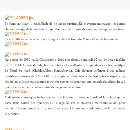
En étant sur place, il est difficile de ne pas en profiter. En moyenne montagne, les petites
chutes de neige de la nuit ont fini par donner une dizaine de centimètres supplémentaires.
La visibilité est excellente ; on distingue même le fond du Manival depuis le sommet.
Au-dessus de 1500 m, la Chartreuse a donc pris depuis vendredi 80 cm de neige fraîche
(60+10+10). A cette altitude, les quantités sont excellentes, comparables à celles des Alpes
du Nord du nord (Chablais/Mont-Blanc/Aravis). Cela devient inférieur à ces mêmes
massifs en-dessous de 1200-1300 m compte tenu du redoux de Noël plus marqué ici (à
l'ouest) qu'ailleurs mais somme toute très correct et supérieur aux massifs des Alpes du sud
qui ont aussi eu leurs belles chutes de neige en décembre.
Mais même si quelques belles averses font illusion, on reste aujourd'hui loin de ce qui se
passe dans l'ouest des Pyrénées qui a reçu 50 cm et en attend au moins autant pour
demain. Chacun son tour. Il y en a bien assez ici pour mon midi/deux et la qualité est
superlative.
#ski-glisse