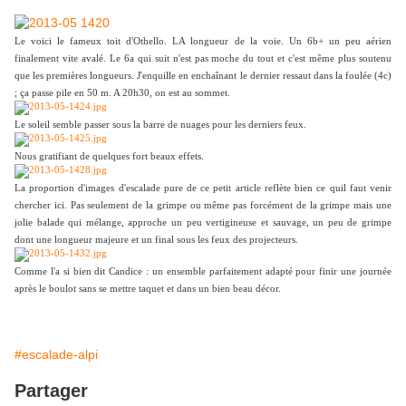
Le voici le fameux toit d'Othello. LA longueur de la voie. Un 6b+ un peu aérien
finalement vite avalé. Le 6a qui suit n'est pas moche du tout et c'est même plus soutenu
que les premières longueurs. J'enquille en enchaînant le dernier ressaut dans la foulée (4c)
; ça passe pile en 50 m. A 20h30, on est au sommet.
Le soleil semble passer sous la barre de nuages pour les derniers feux.
Nous gratifiant de quelques fort beaux effets.
La proportion d'images d'escalade pure de ce petit article reflète bien ce quil faut venir
chercher ici. Pas seulement de la grimpe ou même pas forcément de la grimpe mais une
jolie balade qui mélange, approche un peu vertigineuse et sauvage, un peu de grimpe
dont une longueur majeure et un final sous les feux des projecteurs.
Comme l'a si bien dit Candice : un ensemble parfaitement adapté pour finir une journée
après le boulot sans se mettre taquet et dans un bien beau décor.
#escalade-alpi
Partager