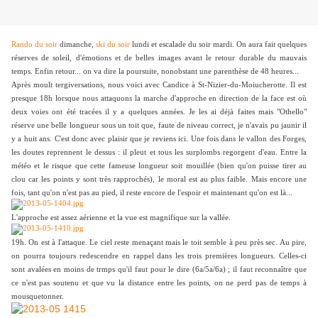
Rando du soir
dimanche,
ski du soir
lundi et escalade du soir mardi. On aura fait quelques
réserves de soleil, d'émotions et de belles images avant le retour durable du mauvais
temps. Enfin retour... on va dire la poursuite, nonobstant une parenthèse de 48 heures...
Après moult tergiversations, nous voici avec Candice à St-Nizier-du-Moiucherotte. Il est
presque 18h lorsque nous attaquons la marche d'approche en direction de la face est où
deux voies ont été tracées il y a quelques années. Je les ai déjà faites mais "Othello"
réserve une belle longueur sous un toit que, faute de niveau correct, je n'avais pu jaunir il
y a huit ans. C'est donc avec plaisir que je reviens ici. Une fois dans le vallon des Forges,
les doutes reprennent le dessus : il pleut et tous les surplombs regorgent d'eau. Entre la
météo et le risque que cette fameuse longueur soit mouillée (bien qu'on puisse tirer au
clou car les points y sont très rapprochés), le moral est au plus faible. Mais encore une
fois, tant qu'on n'est pas au pied, il reste encore de l'espoir et maintenant qu'on est là...
L'approche est assez aérienne et la vue est magnifique sur la vallée.
19h. On est à l'attaque. Le ciel reste menaçant mais le toit semble à peu près sec. Au pire,
on pourra toujours redescendre en rappel dans les trois premières longueurs. Celles-ci
sont avalées en moins de trmps qu'il faut pour le dire (6a/5a/6a) ; il faut reconnaître que
ce n'est pas soutenu et que vu la distance entre les points, on ne perd pas de temps à
mousquetonner.