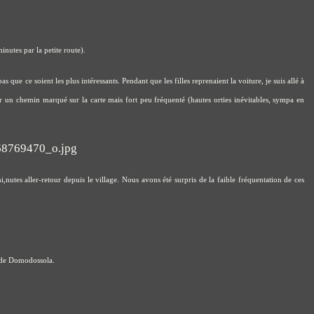
inutes par la petite route).
s que ce soient les plus intéressants. Pendant que les filles reprenaient la voiture, je suis allé à
r un chemin marqué sur la carte mais fort peu fréquenté (hautes orties inévitables, sympa en
i,nutes aller-retour depuis le village. Nous avons été surpris de la faible fréquentation de ces
e de Domodossola.