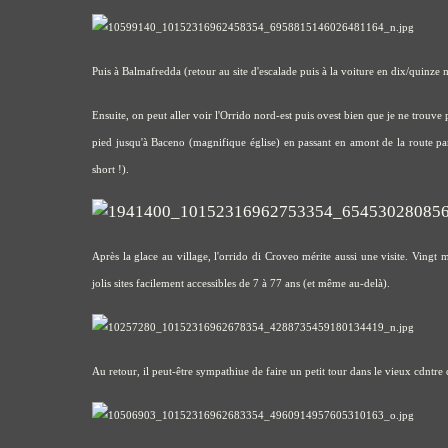
Puis à Balmafredda (retour au site d'escalade puis à la voiture en dix/quinze m
Ensuite, on peut aller voir l'Orrido nord-est puis ovest bien que je ne trouve pa
pied jusqu'à Baceno (magnifique église) en passant en amont de la route pa
short !).
Après la glace au village, l'orrido di Croveo mérite aussi une visite. Vingt m
jolis sites facilement accessibles de 7 à 77 ans (et même au-delà).
Au retour, il peut-être sympathiue de faire un petit tour dans le vieux cdntr