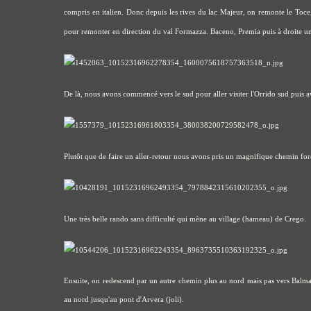
compris en italien. Donc depuis les rives du lac Majeur, on remonte le Toce
pour remonter en direction du val Formazza. Baceno, Premia puis à droite une
De là, nous avons commencé vers le sud pour aller visiter l'Orrido sud puis 
Plutôt que de faire un aller-retour nous avons pris un magnifique chemin fo
Une très belle rando sans difficulté qui mène au village (hameau) de Crego.
Ensuite, on redescend par un autre chemin plus au nord mais pas vers Balmasurd
au nord jusqu'au pont d'Arvera (joli).