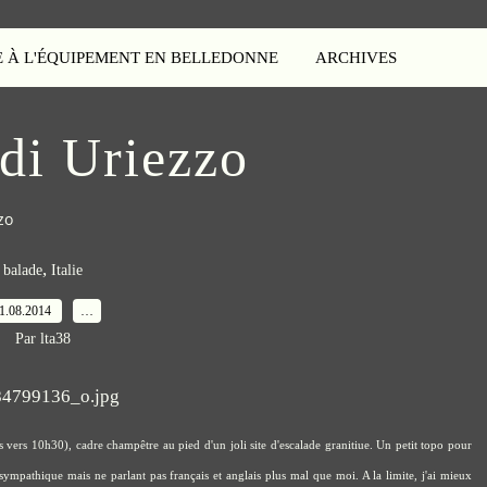
E À L'ÉQUIPEMENT EN BELLEDONNE
ARCHIVES
 di Uriezzo
zo
,
balade
Italie
1.08.2014
…
Par lta38
 vers 10h30), cadre champêtre au pied d'un joli site d'escalade granitiue. Un petit topo pour
sympathique mais ne parlant pas français et anglais plus mal que moi. A la limite, j'ai mieux