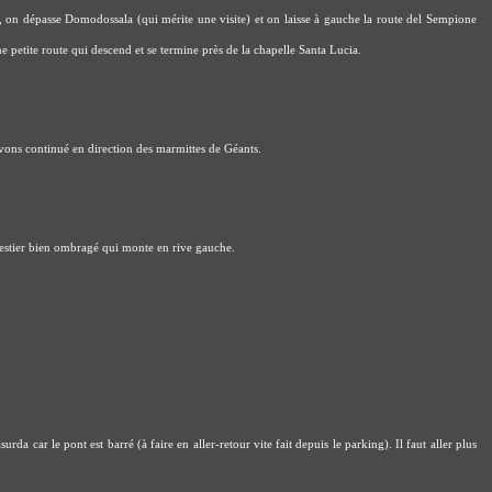
, on dépasse Domodossala (qui mérite une visite) et on laisse à gauche la route del Sempione
 petite route qui descend et se termine près de la chapelle Santa Lucia.
avons continué en direction des marmittes de Géants.
restier bien ombragé qui monte en rive gauche.
a car le pont est barré (à faire en aller-retour vite fait depuis le parking). Il faut aller plus