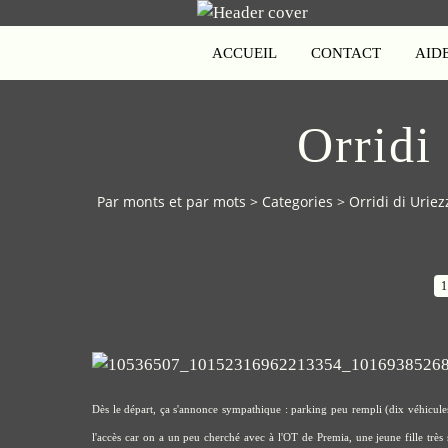
ACCUEIL
CONTACT
AID
Orridi
Par monts et par mots
>
Categories
>
Orridi di Uriez
1
Dès le départ, ça s'annonce sympathique : parking peu rempli (dix véhicules
l'accès car on a un peu cherché avec à l'OT de Premia, une jeune fille très 