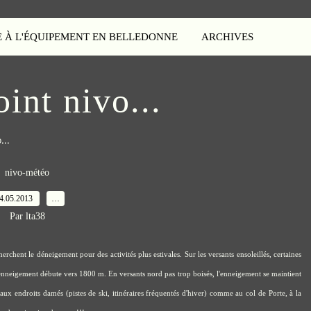
E À L'ÉQUIPEMENT EN BELLEDONNE
ARCHIVES
oint nivo...
...
nivo-météo
4.05.2013
…
Par lta38
herchent le déneigement pour des activités plus estivales. Sur les versants ensoleillés, certaines
'enneigement débute vers 1800 m. En versants nord pas trop boisés, l'enneigement se maintient
x endroits damés (pistes de ski, itinéraires fréquentés d'hiver) comme au col de Porte, à la