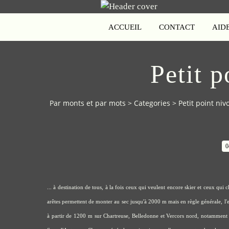
ACCUEIL
CONTACT
AID
Petit p
Par monts et par mots
>
Categories
>
Petit point nivo
0
... à destination de tous, à la fois ceux qui veulent encore skier et ceux qui c
arêtes permettent de monter au sec jusqu'à 2000 m mais en règle générale, l
à partir de 1200 m sur Chartreuse, Belledonne et Vercors nord, notamment au