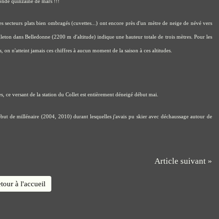
conde quinzaine de mars !!!
les secteurs plats bien ombragés (cuvettes...) ont encore près d'un mètre de neige de névé vers
igleton dans Belledonne (2200 m d'altitude) indique une hauteur totale de trois mètres. Pour les
es, on n'atteint jamais ces chiffres à aucun moment de la saison à ces altitudes.
 ce versant de la station du Collet est entièrement déneigé début mai.
début de millénaire (2004, 2010) durant lesquelles j'avais pu skier avec déchaussage autour de
Article suivant »
tour à l'accueil