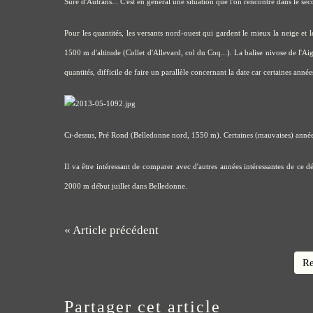
Sure d'Autrans... C'est en général une situation que l'on rencontre dans le se
Pour les quantités, les versants nord-ouest qui gardent le mieux la neige et 
1500 m d'altitude (Collet d'Allevard, col du Coq...). La balise nivose de l'A
quantités, difficile de faire un parallèle concernant la date car certaines anné
Ci-dessus, Pré Rond (Belledonne nord, 1550 m). Certaines (mauvaises) années,
Il va être intéressant de comparer avec d'autres années intéressantes de ce 
2000 m début juillet dans Belledonne.
« Article précédent
Re
Partager cet article