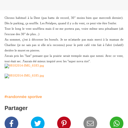
Chrono habituel à la Dent (pas battu de record, 30" moins bien que mercredi dernier).
Dès le parking, ça souffle. Les Préalpes, quand il y a du vent, ce peut vite être l'enfer.
Tout le long le vent soufflera mais il ne me portera pas, voire même sera pénalisant (ah
l'excuse des 30" de plus...)
Au sommet, ç'est à décorner les boeufs. Je ne m'attarde pas mais merci à la maman de
Charline (je ne sais pas si elle m'a reconnu) pour le petit café vite fait à l'abri (relatif)
derière le muret en pierres.
J'avais pris les "fast" pensant que la prairie serait trempée mais que nenni. Avec ce vent,
tout était sec. J'aurais été mieux inspiré avec les "super nova riot".
#randonnée sportive
Partager