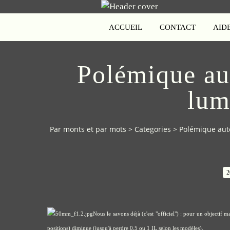
ACCUEIL
CONTACT
AID
Polémique au
lum
Par monts et par mots
>
Categories
>
Polémique aut
2
Nous le savons déjà (c'est "officiel") : pour un objectif 
positions) diminue (jusqu'à perdre 0,5 ou 1 IL selon les modèles).