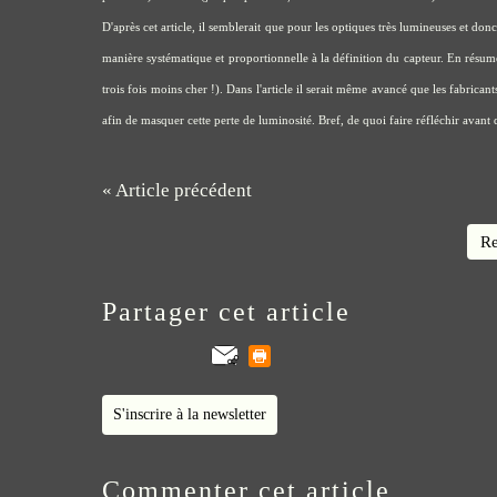
D'après
cet article
, il semblerait que pour les optiques très lumineuses et d
manière systématique et proportionnelle à la définition du capteur. En résumé, 
trois fois moins cher !). Dans l'article il serait même avancé que les fabric
afin de masquer cette perte de luminosité. Bref, de quoi faire réfléchir avant
« Article précédent
Re
Partager cet article
S'inscrire à la newsletter
Commenter cet article