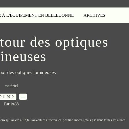
E À L'ÉQUIPEMENT EN BELLEDONNE
ARCHIVES
tour des optiques
ineuses
our des optiques lumineuses
matériel
0.11.2010
…
Par lta38
macro qui ouvre
à f/2,8, l'ouverture effective en position macro (mais pas dans toutes les autres