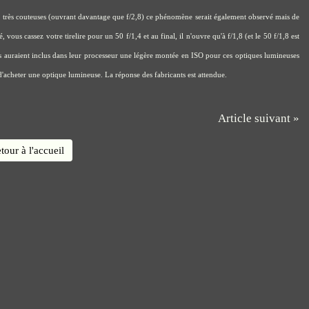
onc très couteuses (ouvrant davantage que f/2,8) ce phénomène serait également observé mais de
vous cassez votre tirelire pour un 50 f/1,4 et au final, il n'ouvre qu'à f/1,8 (et le 50 f/1,8 est
ants auraient inclus dans leur processeur une légère montée en ISO pour ces optiques lumineuses
 d'acheter une optique lumineuse. La réponse des fabricants est attendue.
Article suivant »
tour à l'accueil