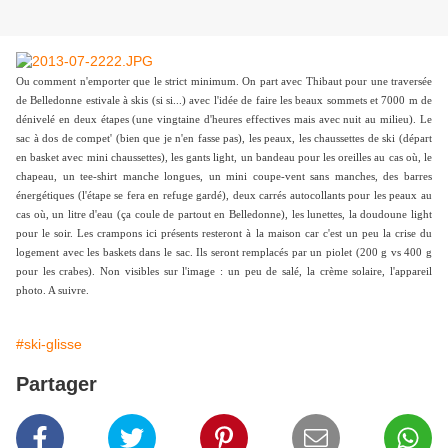
Ou comment n'emporter que le strict minimum. On part avec Thibaut pour une traversée
de Belledonne estivale à skis (si si...) avec l'idée de faire les beaux sommets et 7000 m de
dénivelé en deux étapes (une vingtaine d'heures effectives mais avec nuit au milieu). Le
sac à dos de compet' (bien que je n'en fasse pas), les peaux, les chaussettes de ski (départ
en basket avec mini chaussettes), les gants light, un bandeau pour les oreilles au cas où, le
chapeau, un tee-shirt manche longues, un mini coupe-vent sans manches, des barres
énergétiques (l'étape se fera en refuge gardé), deux carrés autocollants pour les peaux au
cas où, un litre d'eau (ça coule de partout en Belledonne), les lunettes, la doudoune light
pour le soir. Les crampons ici présents resteront à la maison car c'est un peu la crise du
logement avec les baskets dans le sac. Ils seront remplacés par un piolet (200 g vs 400 g
pour les crabes). Non visibles sur l'image : un peu de salé, la crème solaire, l'appareil
photo. A suivre.
#ski-glisse
Partager