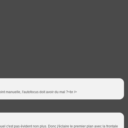
nt manuelle, l'autofocus doit avoir du mal ?<br />
nuel c'est pas évident non plus. Donc j'éclaire le premier plan avec la frontale