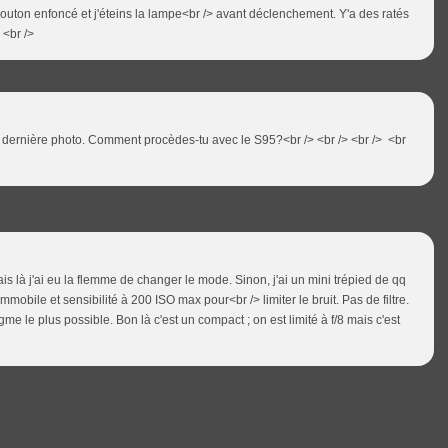
bouton enfoncé et j'éteins la lampe<br /> avant déclenchement. Y'a des ratés
 <br />
s la dernière photo. Comment procèdes-tu avec le S95?<br /> <br /> <br /> <br
s là j'ai eu la flemme de changer le mode. Sinon, j'ai un mini trépied de qq
obile et sensibilité à 200 ISO max pour<br /> limiter le bruit. Pas de filtre.
hragme le plus possible. Bon là c'est un compact ; on est limité à f/8 mais c'est