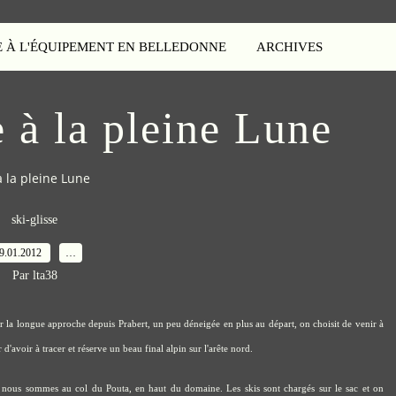
E À L'ÉQUIPEMENT EN BELLEDONNE
ARCHIVES
 à la pleine Lune
à la pleine Lune
ski-glisse
9.01.2012
…
Par lta38
iter la longue approche depuis Prabert, un peu déneigée en plus au départ, on choisit de venir à
 d'avoir à tracer et réserve un beau final alpin sur l'arête nord.
 nous sommes au col du Pouta, en haut du domaine. Les skis sont chargés sur le sac et on