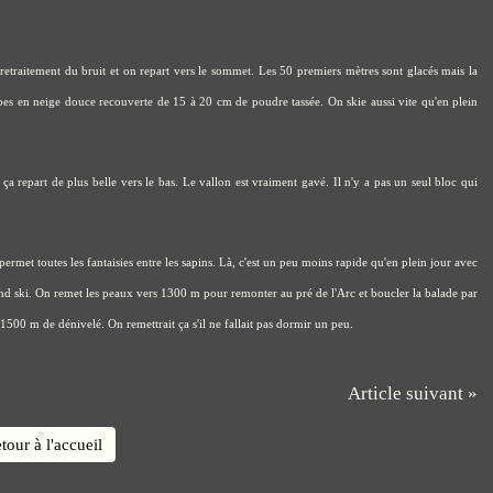
retraitement du bruit et on repart vers le sommet. Les 50 premiers mètres sont glacés mais la
ombes en neige douce recouverte de 15 à 20 cm de poudre tassée. On skie aussi vite qu'en plein
 ça repart de plus belle vers le bas. Le vallon est vraiment gavé. Il n'y a pas un seul bloc qui
permet toutes les fantaisies entre les sapins. Là, c'est un peu moins rapide qu'en plein jour avec
grand ski. On remet les peaux vers 1300 m pour remonter au pré de l'Arc et boucler la balade par
r 1500 m de dénivelé. On remettrait ça s'il ne fallait pas dormir un peu.
Article suivant »
tour à l'accueil