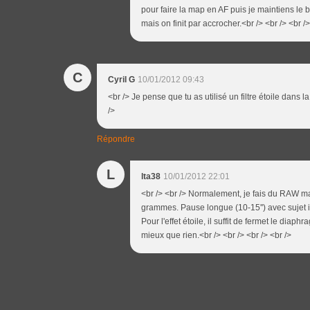
pour faire la map en AF puis je maintiens le 
mais on finit par accrocher.<br /> <br /> <br />
C
Cyril G
10/01/2012 09:43
<br /> Je pense que tu as utilisé un filtre étoile dan
/>
Répondre
L
lta38
10/01/2012 22:01
<br /> <br /> Normalement, je fais du RAW mai
grammes. Pause longue (10-15'') avec sujet imm
Pour l'effet étoile, il suffit de fermet le diap
mieux que rien.<br /> <br /> <br /> <br />