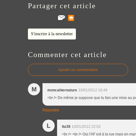
Partager cet article
S'inscrire à la newsletter
Commenter cet article
Ajouter un commentaire
M
moncahiernature
10/01/2012 18:49
<br /> De même je suppose que tu fais une mise au poi
Répondre
L
lta38
10/01/2012 22:02
<br /> <br /> Oui l'AF est à la rue mais en ma