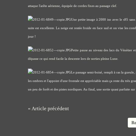
attaque l'arête aérienne, équipée de cordes fixes au passage clef.
Une petite image à 2000 iso avec le s95 sans 
suite est excellente. La neige est restée froide en face sud et on vise les c
jour !
Petite pause au niveau des lacs du Vénétier et
dépasse ce qui rend facile la descente lors de sorties pleine Lune.
Le passage semi-boisé, rempli à ras la gueule, 
les ombres et l'appoint d'une frontale est appréciable mais ça reste du très 
un peu de forêt et des pistes nordiques. Au final, une sortie quasi parfaite su
« Article précédent
Re