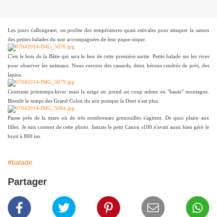
Les jours s'allongeant, on profite des températures quasi estivales pour attaquer la saison
des petites balades du soir accompagnées de leur pique-nique.
C'est le bois de la Bâtie qui sera le lieu de cette première sortie. Petite balade sur les rives
pour observer les animaux. Nous verrons des canards, deux hérons cendrés de près, des
lapins.
Contraste printemps-hiver mais la neige en prend un coup même en "haute" montagne.
Bientôt le temps des Grand Colon du soir puisque la Dent n'est plus.
Pause près de la mare où de très nombreuses grenouilles s'agitent. De quoi plaire aux
filles. Je suis content de cette photo. Jamais le petit Canon s100 n'avait aussi bien géré le
bruit à 800 iso.
#balade
Partager