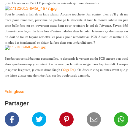
près. De retour au Petit CB je regarde les suivants qui vont descendre.
Tout le monde a l'air de se faire plaisir. Aucune touchette. Par contre, bien qu'il y ait ma
trace pour remonter, personne ne prolonge la descente et tout le monde sabote un peu
cette belle face est en traversant assez haut pour rejoindre le col de l'Avenaz. J'avais déjà
observé cette façon de faire lors d'autres balades dans le coin. Je trouve ça dommage car
on doit de toutes façons remettre les peaux pour remonter au PCB. Autant les mettre 100
m plus bas (seulement) en skiant la face dans son intégralité non ?
Passées ces considérations personnelles, je descends le versant est du PCB encore peu tracé
alors que beaucoup y montent. Ce ne sera pas la même neige dans l'après-midi. Lorsque
je rejoins les pistes, je croise Atma Singh (
Yogi Tea
). On discute cinq minutes avant que je
me laisse glisser une dernière fois, sur les boulevards dammés.
#ski-glisse
Partager