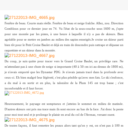
Fenêtre de beau. Courte mais réelle. Fenêtre de beau et neige fraîche. Allez, zou. Direction
Combloux pour ce dernier jour en 74. Vu l'état de la sous-couche sous 1600 m, j'opte
pour une montée par les pistes, à une heure à laquelle il n'y a pas de skieurs. Bien
agréable pour se mettre en jambes au milieu des sapins enneigés.
Je croise un skieur parti
bien tôt pour le Petit Croise Baulet et déjà en train de descendre puis rattrape et dépasse un
raquettiste et un skieur dans la montée.
Du coup, je suis quitte pour tracer vers le Grand Croise Baulet, un privilège rare. Ne
m'attendant pas à une chute de neige si importante (40 à 50 cm ici au-dessus de 1800 m),
je n'avais emporté que les Dynastar PDG. Je n'avais jamais tracé dans la profonde avec
ceux-ci. Eh bien malgré leur légèreté, c'est plus pénible qu'avec mes fats. Le ski s'enfonce,
a du mal à en sortir et en plus, la talonière de la Plum 145 est trop basse ; c'est
inconfortable et il faut forcer.
Heureusement, le paysage est somptueux et j'atteins le sommet en milieu de matinée.
D'autres skieurs ont pris ma trace mais ils sont encore au bas de la face. J'ai donc la pente
pour moi tout seul et je prolonge le plaisir en aval du col de l'Avenaz, versant ouest.
De toutes façons, il faut remettre les peaux alors tant qu'on y est, on n'est pas à 100 m