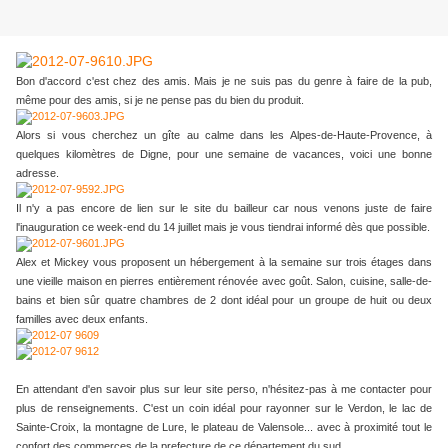
Bon d'accord c'est chez des amis. Mais je ne suis pas du genre à faire de la pub,
même pour des amis, si je ne pense pas du bien du produit.
Alors si vous cherchez un gîte au calme dans les Alpes-de-Haute-Provence, à
quelques kilomètres de Digne, pour une semaine de vacances, voici une bonne
adresse.
Il n'y a pas encore de lien sur le site du bailleur car nous venons juste de faire
l'inauguration ce week-end du 14 juillet mais je vous tiendrai informé dès que possible.
Alex et Mickey vous proposent un hébergement à la semaine sur trois étages dans
une vieille maison en pierres entièrement rénovée avec goût. Salon, cuisine, salle-de-
bains et bien sûr quatre chambres de 2 dont idéal pour un groupe de huit ou deux
familles avec deux enfants.
En attendant d'en savoir plus sur leur site perso, n'hésitez-pas à me contacter pour
plus de renseignements. C'est un coin idéal pour rayonner sur le Verdon, le lac de
Sainte-Croix, la montagne de Lure, le plateau de Valensole... avec à proximité tout le
confort des commerces de la prefecture de ce département du sud.