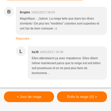
B
Brigitte
16/01/2017 08:04
Magnifique ... j'adore. La neige telle que dans les rêves
d'enfants ! De plus tes "modèles" colorées sont superbes et
ont l'air de bien s'amuser ;-)
Répondre
L
lta38
16/01/2017 20:36
Elles attendaient ça avec impatience. Elles râlent
même maintenant parce que la neige est soit béton
soit poudreuse et on ne peut plus faire de
bonhomme...
< Jour de neige
Enfin la neige (II) >