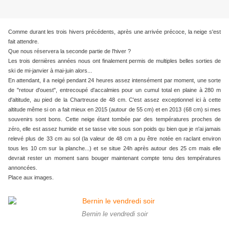
Comme durant les trois hivers précédents, après une arrivée précoce, la neige s'est
fait attendre.
Que nous réservera la seconde partie de l'hiver ?
Les trois dernières années nous ont finalement permis de multiples belles sorties de
ski de mi-janvier à mai-juin alors...
En attendant, il a neigé pendant 24 heures assez intensément par moment, une sorte
de "retour d'ouest", entrecoupé d'accalmies pour un cumul total en plaine à 280 m
d'altitude, au pied de la Chartreuse de 48 cm. C'est assez exceptionnel ici à cette
altitude même si on a fait mieux en 2015 (autour de 55 cm) et en 2013 (68 cm) si mes
souvenirs sont bons. Cette neige étant tombée par des températures proches de
zéro, elle est assez humide et se tasse vite sous son poids qu bien que je n'ai jamais
relevé plus de 33 cm au sol (la valeur de 48 cm a pu être notée en raclant environ
tous les 10 cm sur la planche...) et se situe 24h après autour des 25 cm mais elle
devrait rester un moment sans bouger maintenant compte tenu des températures
annoncées.
Place aux images.
Bernin le vendredi soir