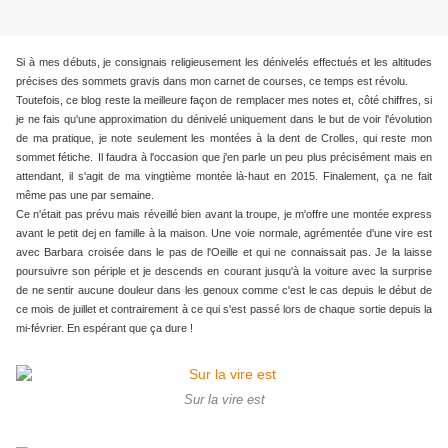
Si à mes débuts, je consignais religieusement les dénivelés effectués et les altitudes
précises des sommets gravis dans mon carnet de courses, ce temps est révolu.
Toutefois, ce blog reste la meilleure façon de remplacer mes notes et, côté chiffres, si
je ne fais qu'une approximation du dénivelé uniquement dans le but de voir l'évolution
de ma pratique, je note seulement les montées à la dent de Crolles, qui reste mon
sommet fétiche.
Il faudra à l'occasion que j'en parle un peu plus précisément mais en
attendant, il s'agit de ma vingtième montée là-haut en 2015. Finalement, ça ne fait
même pas une par semaine.
Ce n'était pas prévu mais réveillé bien avant la troupe, je m'offre une montée express
avant le petit dej en famille à la maison. Une voie normale, agrémentée d'une vire est
avec Barbara croisée dans le pas de l'Oeille et qui ne connaissait pas. Je la laisse
poursuivre son périple et je descends en courant jusqu'à la voiture avec la surprise
de ne sentir aucune douleur dans les genoux comme c'est le cas depuis le début de
ce mois de juillet et contrairement à ce qui s'est passé lors de chaque sortie depuis la
mi-février. En espérant que ça dure !
Sur la vire est