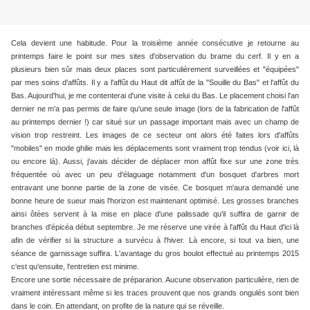
Cela devient une habitude. Pour la troisième année consécutive je retourne au
printemps faire le point sur mes sites d'observation du brame du cerf. Il y en a
plusieurs bien sûr mais deux places sont particulièrement surveillées et "équipées"
par mes soins d'affûts. Il y a l'affût du Haut dit affût de la "Souille du Bas" et l'affût du
Bas. Aujourd'hui, je me contenterai d'une visite à celui du Bas. Le placement choisi l'an
dernier ne m'a pas permis de faire qu'une seule image (lors de la fabrication de l'affût
au printemps dernier !) car situé sur un passage important mais avec un champ de
vision trop restreint. Les images de ce secteur ont alors été faites lors d'affûts
"mobiles" en mode ghilie mais les déplacements sont vraiment trop tendus (voir ici, là
ou encore là). Aussi, j'avais décider de déplacer mon affût fixe sur une zone très
fréquentée où avec un peu d'élaguage notamment d'un bosquet d'arbres mort
entravant une bonne partie de la zone de visée. Ce bosquet m'aura demandé une
bonne heure de sueur mais l'horizon est maintenant optimisé. Les grosses branches
ainsi ôtées servent à la mise en place d'une palissade qu'il suffira de garnir de
branches d'épicéa début septembre. Je me réserve une virée à l'affût du Haut d'ici là
afin de vérifier si la structure a survécu à l'hiver. Là encore, si tout va bien, une
séance de garnissage suffira. L'avantage du gros boulot effectué au printemps 2015
c'est qu'ensuite, l'entretien est minime.
Encore une sortie nécessaire de prépararion. Aucune observation particulière, rien de
vraiment intéressant même si les traces prouvent que nos grands ongulés sont bien
dans le coin. En attendant, on profite de la nature qui se réveille.