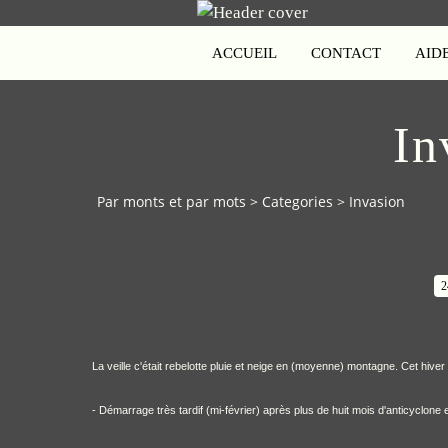
ACCUEIL
CONTACT
AID
In
Par monts et par mots
>
Categories
>
Invasion
2
La veille c'était rebelotte pluie et neige en (moyenne) montagne. Cet hive
- Démarrage très tardif (mi-février) après plus de huit mois d'anticyclone