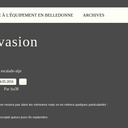
E À L'ÉQUIPEMENT EN BELLEDONNE
ARCHIVES
vasion
escalade-alpi
4.05.2016
…
Par lta38
r ne restera pas dans les mémoires mais on en retirera quelques particularités :
 excepté quinze jours fin septembre