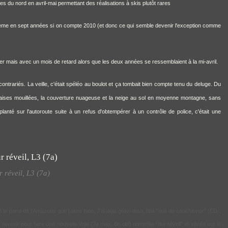
s du nord en avril-mai permettant des réalisations à skis plutôt rares
ixième en sept années si on compte 2010 (et donc ce qui semble devenir l'exception comme
er mais avec un mois de retard alors que les deux années se ressemblaient à la mi-avril.
ontrariés. La veille, c'était spéléo au boulot et ça tombait bien compte tenu du deluge. Du
s falaises mouillées, la couverture nuageuse et la neige au sol en moyenne montagne, sans
planté sur l'autoroute suite à un refus d'obtempérer à un contrôle de police, c'était une
 réveil, L3 (7a)
t la paroi de l'Amazone que j'aime bien. J'ai déjà gravi deux fois "nuit de cauchemar" (ED-,
de revenir pour faire une nouvelle voie (7a max, 6b obl) nommée "dur réveil" et située sur le