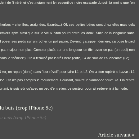
dent de l'intérêt et c'est notamment le ressenti de notre escalade du soir (à moins que l'on
, herbes + chenilles, araignées, lézards...) Ok ces petites bêtes sont chez elles mais cela
miers spits ainsi que sur le vieux piton pourri entre les deux. Suite de la longueur sans
aut poser ses pieds sur un rocher un poil patiné. Devant, ça zippe ; derrière, ça pose le pied
ais pas majeur non plus. Compter plutôt sur une longueur en 6b+ avec un pas (un seul) non
ans le "bénitier"). On a terminé par la très belle (enfin) L4 de "nuit de cauchemar" (6c).
 m), on repart (donc) dans "dur réveil" pour faire L1 et L2. On a bien repéré le bazar : L1
 bloc. On n'a pas compris le mouvement. Pourtant, l'ouvreur n'annonce "que" 7a. On rentre
rtant, je suis sûr qu'avec un peu d'entretien, ce secteur pourrait redevenir à la mode.
du buis (crop IPhone 5c)
Article suivant »