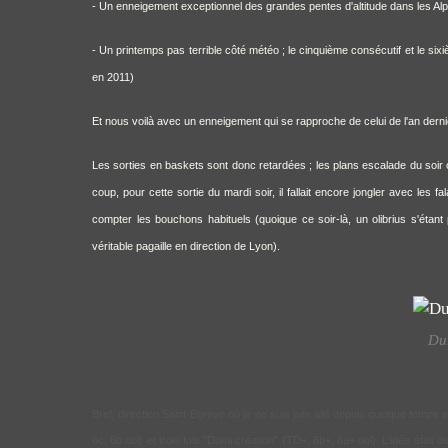
- Un enneigement exceptionnel des grandes pentes d'altitude dans les Alpe
- Un printemps pas terrible côté météo ; le cinquième consécutif et le s
en 2011)
Et nous voilà avec un enneigement qui se rapproche de celui de l'an derni
Les sorties en baskets sont donc retardées ; les plans escalade du soir c
coup, pour cette sortie du mardi soir, il fallait encore jongler avec le
compter les bouchons habituels (quoique ce soir-là, un olibrius s'étant 
véritable pagaille en direction de Lyon).
Dur
Bref, direction Saint-Egrève où je ne suis pas allé depuis quelque temps e
6c, 6b obl) et trois fois "Domi création" (TD+, 6b+, 6a+ obl). L'idée était 