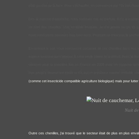
côté gauche de la face. Pour s'échauffer, on commence par "Ya kekchose
Dès la marche d'approche, nous sommes mis au parfum. Il n'y a vraiment pe
ce sont des chenilles. Une véritable invasion. Je n'ai jamais vu ça. Et 
nous constatons plusieurs buis bien secs. Pourtant ce n'est pas la séche
En rentrant le soir, nous retrouvons certaines de ces chenilles dans nos v
espèce invasive qui s'attaque à cette seule plante et la détruit. Avec la mu
observé pour la première fois en France en 2008 mais on suppose qu'elle
buis jusqu'à destruction totale et n'a aucun prédateur naturel véritable ch
(comme
cet insecticide compatible agriculture biologique
) mais pour lutte
Nuit de
Outre ces chenilles, j'ai trouvé que le secteur était de plus en plus env