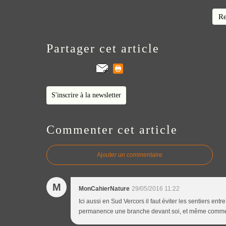
Re
Partager cet article
S'inscrire à la newsletter
Commenter cet article
Ajouter un commentaire
M
MonCahierNature
29/05/2016 11:22
Ici aussi en Sud Vercors il faut éviter les sentiers entr
permanence une branche devant soi, et même comme ça 