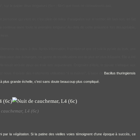
", sur le papier deux longueurs (5c+ ; 6b+) que nous ne connaissons pas.
rsonne qui vient ici, c'est plein de toiles d'araignées sur le sentier. Ah ben non, en fait
ça continue dans toute la première longueur. Au-delà de cette présence fort désagréable,
resse.
êtements ou sacs à dos. Après information, il semblerait que ce soit la pyrale du buis, une
ltiplication des échanges, ce genre de modifications est de plus en plus fréquent. Elle a été
 serait arrivée deux ou trois ans auparavant. Originaire d'Asie, la pyrale s'attaque aux
ez nous. Il existe des traitements utilisables "à la maison", à base de
Bacillus thuringiensis
r à plus grande échelle, c'est sans doute beaucoup plus compliqué.
 cauchemar, L4 (6c)
ahi par la végétation. Si la patine des vieilles voies témoignent d'une époque à succès, ce