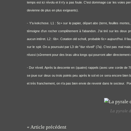
temps est ici révolu et il n'y a pas foule. C'est dommage car les voies per
devienne de plus en plus exigeants).
- Y'a kekchose. L1 : 5c+ sur le papier, départ abo (terre, feuilles mortes
témoigne d'un rocher complètement à l'abandon. J'ai tiré sur les deux pre
aucun intéret. L2 : 6b+. Cotation old scholl, probable 6c+ aujourd'hui. Il f
sur le spit. On a poursuivi par L3 de "dur réveil" (7a). C'est pas mal m
réussi (sûrement pour des bras ultra longs qui pourront aller directement d
- Dur réveil. Après la descente en (quatre) rappels (avec une corde de 70
se joue sur deux ou trois points peu après le sol et ce sera encore bien
et très franchement, on n'a pas bien envie de revenir dans le secteur. Pou
La pyrale 
« Article précédent