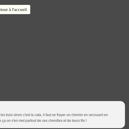
tour à l'accueil
e les buis sinon c'est la cata, il faut se frayer un chemin en secouant en
on s'en met partout de ces chenilles et de leurs fils !