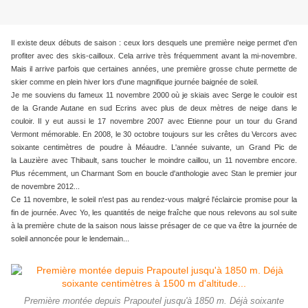
Il existe deux débuts de saison : ceux lors desquels une première neige permet d'en
profiter avec des skis-cailloux. Cela arrive très fréquemment avant la mi-novembre.
Mais il arrive parfois que certaines années, une première grosse chute permette de
skier comme en plein hiver lors d'une magnifique journée baignée de soleil.
Je me souviens du fameux 11 novembre 2000 où je skiais avec Serge le couloir est
de la Grande Autane en sud Ecrins avec plus de deux mètres de neige dans le
couloir. Il y eut aussi le 17 novembre 2007 avec Etienne pour un tour du Grand
Vermont mémorable. En 2008, le 30 octobre toujours sur les crêtes du Vercors avec
soixante centimètres de poudre à
Méaudre. L'année suivante, un Grand Pic de
la Lauzière avec Thibault, sans toucher le moindre caillou, un 11 novembre encore.
Plus récemment, un Charmant Som en boucle d'anthologie avec Stan le premier jour
de novembre 2012...
Ce 11 novembre, le soleil n'est pas au rendez-vous malgré l'éclaircie promise pour la
fin de journée. Avec Yo, les quantités de neige fraîche que nous relevons au sol suite
à la première chute de la saison nous laisse présager de ce que va être la journée de
soleil annoncée pour le lendemain...
Première montée depuis Prapoutel jusqu'à 1850 m. Déjà soixante