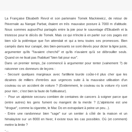
La Française Elisabeth Revol et son partenaire Tomek Mackiewicz, de retour de
l'hivernale au Nangat Parbat, étaient en très mauvaise posture à 7000 m d'altitude.
Nous sommes aujourd'hui partagés entre la joie pour le sauvetage d'Elisabeth et la
tristesse pour le décès de Tomek. Mais ce qui m'incite à en parler sur ces pages est
bien sûr la polémique que l'on attendait et qui a tenu toutes ses promesses. Bien
campés dans leur canapé, des bien-pensants se sont élevés pour dicter la ligne juste,
argumenter qu'ils "l'avaient cherché" et qu'ils n'avaient qu'à se débrouiller seuls.
Quand on ne lisait pas l'habituel "bien fait pour eux".
Dans un premier temps, j'ai commencé à argumenter pour tenter (vainement ?) de
raisonner ces donneurs de leçons :
- Secourir quelques marginaux avec l'artillerie lourde coûte-t-il plus cher que les
dizaines de milliers d'entrées aux urgences suite à la mauvaise utilisation d'un
couteau ou un accident de voiture ? (Evidemment, le couteau ou la voiture n'y sont
pour rien ; c'est bien la faute de l'utilisateur).
- Pour un alpiniste secouru combien de centaines de cancers à soigner parce que
(entre autres) les gens fument ou mangent de la merde ? (L'alpinisme est une
"drogue", comme la cigarette, le Mac Do en extrapolant à peine un peu...).
- Entre une randonneur bien "sage" sur un sentier à côté de la maison et un
himalayiste sur un 8000 en hiver, il existe tous les cas possibles. Où (et comment)
mettre la limite ?
-...