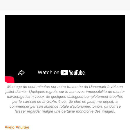
Montage de neuf minutes sur notre traversée du Danemark à vélo en
juillet dernier. Quelques regrets sur le son avec impossibilité de monter
davantage les niveaux de quelques dialogues complètement étouffés
par le caisson de la GoPro 4 qui, de plus en plus, me déçoit, à
commencer par son absence totale d'autonomie. Sinon, ça doit se
laisser regarder malgré une certaine monotonie des images.
#vélo
#nuitée