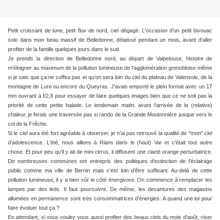
Petit croissant de lune, petit flux de nord, ciel dégagé. L'occasion d'un petit bivouac
solo dans mon beau massif de Belledonne, délaissé pendant un mois, avant d'aller
profiter de la famille quelques jours dans le sud.
Je prends la direction de Belledonne nord, au départ de Valpelouse, histoire de
m'éloigner au maximum de la pollution lumineuse de l'agglomération grenobloise même
si je sais que ça ne suffira pas et qu'on sera loin du ciel du plateau de Valensole, de la
montagne de Lure ou encore du Queyras. J'avais emporté le plein format avec un 17
mm ouvrant à f/2,8 pour essayer de faire quelques images bien que ce ne soit pas la
priorité de cette petite balade. Le lendemain matin, avant l'arrivée de la (relative)
chaleur, je ferais une traversée pas si rando de la Grande Moutonnière jusque vers le
col de la Frêche.
Si le ciel aura été fort agréable à observer, je n'ai pas retrouvé la qualité de "mon" ciel
d'adolescence. L'été, nous allions à Rians dans le (haut) Var et c'était tout autre
chose. Et pour peu qu'il y ait de mini cirrus, il diffusent une clarté orange perturbatrice.
De nombreuses communes ont entrepris des politiques d'extinction de l'éclairage
public comme ma ville de Bernin mais c'est loin d'être suffisant. Au-delà de cette
pollution lumineuse, il y a bien sûr le côté énergivore. On commence à remplacer les
lampes par des leds. Il faut poursuivre. De même, les devantures des magasins
allumées en permanence sont très consommatrices d'énergies. A quand une loi pour
faire évoluer tout ça ?
En attendant, si vous voulez vous aussi profiter des beaux ciels du mois d'août, viser