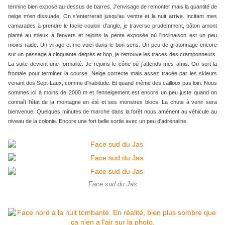
termine bien exposé au-dessus de barres. J'envisage de remonter mais la quantité de
neige m'en dissuade. On s'enterrerait jusqu'au ventre et la nuit arrive. Incitant mes
camarades à prendre le facile couloir d'angle, je traverse prudemment, bâton amont
planté au mieux à l'envers et rejoins la pente exposée où l'inclinaison est un peu
moins raide. Un virage et me voici dans le bon sens. Un peu de gratonnage encore
sur un passage à cinquante degrés et hop, je retrouve les traces des cramponneurs.
La suite devient une formalité. Je rejoins le cône où j'attends mes amis. On sort la
frontale pour terminer la course. Neige correcte mais assez tracée par les skieurs
venant des Sept-Laux, comme d'habitude. Et quand même des cailloux pas loin. Nous
sommes ici à moins de 2000 m et l'enneigement est encore un peu juste quand on
connaît l'état de la montagne en été et ses monstres blocs. La chute à venir sera
bienvenue. Quelques minutes de marche dans la forêt nous amènent au véhicule au
niveau de la colonie. Encore une fort belle sortie avec un peu d'adrénaline.
Face sud du Jas