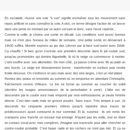
En escalade, réussir une voie "à vue" signifie enchaîner tous les mouvement sans
repos artificiel et sans connaître la voie. A skis, ce terme désigne l'action de se lancer
dans une pente en montant par un autre versant et donc, sans l'avoir repérée...
Comme la veille, je choisis une sortie en décalé. Les conditions sont assez bonnes
mais ce n'est plus l'extase du milieu de semaine. Une petite sortie en démarrant à
14h30 suffira. Montée express au jas des Lièvres par la face sud-ouest avec Dédé.
Ca chauffe ! Si bien qu'on s'octroie une première descente dans le joli couloir sud,
jusqu'au promontoire qui domine Aiguebelle, là où la neige va commencer à monter.
L'ami souffre avec ses allumettes. De mon côté, ça passe crème avec 96 au patin un
peu lourds. La neige est étonnamment bonne : transformée en surface puis restée
froide dessous. On s'enfonce un peu mais avec des skis larges, c'est un réel plaisir.
Remise des peaux et remontée au sommet où on temporise en attendant Christophe,
fraîchement revenu d'Alsace. Le trio se forme au sommet au coucher du soleil
(derrière les nuages annonciateurs de la perturbation à venir). L'idée est de
descendre par le couloir nord mais emporté par mon enthousiasme, je zieute l'entrée
directe. C'est bien raide mais en grosse poudre. Sans trace. Très tentant à vue. Je
descends les cinquante premiers mètres jusqu'à rejoindre deux traces de
prédécesseurs ayant contourné le mur sommital. Et là, surprise : ils ont remis les
crampons pour franchir un ressaut mal enneigé. N'ayant pas les outils, tout en étant
en contact vocal avec mes compères, j'imagine une traversée pour aller chercher un
contre-couloir probable. C'est hyper raide et les rochers ne sont pas loin. Et ça se