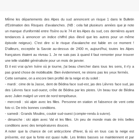
Même les départements des Alpes du sud annoncent un risque 1 dans le Bulletin
d'Estimation des Risques d'avalanches. (NB : cela fait plusieurs années que je note
un manque d'uniformité entre l'Isère ou le 74 et les Alpes du sud, ces dernières ayant
tendances à annoncer un indice chiffré plus élevé que les autres pour un même
épisode neigeux). C'est dire si le risque d'avalanche est faible en ce moment !
D'ailleurs, exceptée la Savoie au-dessus de 2400 m, aujourd'hui, toutes les Alpes
françaises étaient au niveau 1. Je ne sais pas à quand il faut remonter pour trouver
une telle stabilité généralisée pour un mois de janvier.
Et il est vrai qu'en Isère où je tourne, j'ai beau chercher dans tous les sens, il n'y a
pas grand chose de mobilisable. Bien évidemment, ne skions pas les yeux fermés.
Cette semaine, on a encore bien profité de la neige et du soleil :
- mardi : cime de la Jasse, dent de Bédina face sud-est, jas des Lièvres face sud, jas
des Lièvres face sud-ouest, crête de Bédina par les pistes. Un beau tour de Bédina
avec Julien malgré un vent de nord tempétueux.
- mercredi : ski alpin avec les filles. Personne en station et l'absence de vent cette
fois-ci. De très bonnes conditions.
- samedi : Grands Moulins, couloir sud-ouest (compte-rendu à suivre).
- dimanche : ski alpin avec Val et les filles. Un peu de monde mais de très belles
conditions avec des températures douces.
A noter que la chance de cet anticyclone d'hiver, là où en tous cas la neige est
présente, est que la fonte est quasi nulle. Les limites basses se maintiennent et par