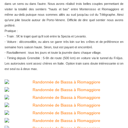
dans un sens ou dans l'autre. Nous avons réalisé trois belles couples permettant de
visiter la totalité des sentiers "hauts et bas" entre Monterosso et Riomaggiore et
même au-delà puisque nous sommes allés au sud jusqu'au col du Télégraphe. Ainsi
qu'une jolie boucle autour de Porto-Venere. Difficile de dire quel sentier nous avons
préféré.
Pratique :
- Train : 5€ le trajet quel qu'il soit entre la Spezia et Levanto.
- Voiture : déconseillée, ou alors se garer très loin sur les crêtes et de préférence en
semaine hors saison haute. Sinon, tout est payant et encombré.
- Ravitaillement : tous les jours et toute la journée dans chaque village.
- Timing depuis Grenoble : 5-6h de route (500 km) en voiture via le tunnel du Fréjus.
Les autoroutes sont assez chères en Italie. Option train sans doute intéressante si on
est seul ou à deux max.