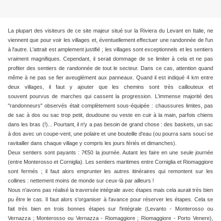
La plupart des visiteurs de ce site majeur situé sur la Riviera du Levant en Italie, ne
viennent que pour voir les villages et, éventuellement effectuer une randonnée de l'un
à l'autre. L'attrait est amplement justifié ; les villages
sont exceptionnels et les sentiers
vraiment magnifiques. Cependant, il serait dommage de se limiter à cela et ne pas
profiter des sentiers de randonnée de tout le secteur. Dans ce cas, attention quand
même à ne pas se fier aveuglément aux panneaux. Quand il est indiqué 4 km entre
deux villages, il faut y ajouter que les chemins sont très caillouteux et
souvent pourvus de marches qui cassent la progression. L'immense majorité des
"randonneurs" observés était complètement sous-équipée : chaussures limites, pas
de sac à dos ou sac trop petit, doudoune ou veste en cuir à la main, parfois chiens
dans les bras (!)... Pourtant, il n'y a pas besoin de grand chose : des baskets, un sac
à dos avec un coupe-vent, une polaire et une bouteille d'eau (ou pourra sans souci se
ravitailler dans chaque village y compris les jours fériés et dimanches).
Deux sentiers sont payants : 7€50 la journée. Autant les faire en une seule journée
(entre Monterosso et Corniglia). Les sentiers maritimes entre Corniglia et Riomaggiore
sont fermés ; il faut alors emprunter les autres itinéraires qui remontent sur les
collines : nettement moins de monde sur ceux-là par ailleurs !
Nous n'avons pas réalisé la traversée intégrale avec étapes mais cela aurait très bien
pu être le cas. Il faut alors s'organiser à l'avance pour réserver les étapes. Cela se
fait très bien en trois bonnes étapes sur l'intégrale (Levanto - Monterosso ou
Vernazza ; Monterosso ou Vernazza - Riomaggiore ; Riomaggiore - Porto Venere),