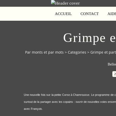
ACCUEIL
CONTACT
AID
Grimpe et
Par monts et par mots
>
Categories
>
Grimpe et parta
Belle
2
Une nouvelle fois sur la petite Corse à Chamrousse. Le programme de ces
surtout de la partager avec les copains : ouvrir de nouvelles voies ensem
avec
François
.