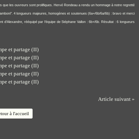
lus que les ouvreurs sont prolifiques. Hervé Rondeau a rendu un hommage à notre regretté
amboni". 4 longueurs majeures, homogènes et soutenues (6a+/6b/6a/6b) : bravo et merci
 d'Alexandre, rééquipé par l'équipe de Stéphane Vallon : 6b+/6b. Résultat : 6 longueurs
Article suivant »
tour à l'accueil