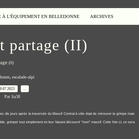
E À L'ÉQUIPEMENT EN BELLEDONNE
ARCHIVES
 partage (II)
ge (II)
,
donne
escalade-alpi
9.07.2023
…
Par lta38
 dix jours après la traversée du Massif Central à vélo était de retrouver la grimpe mais
ble, grimper tout simplement en leur faisant découvrir "mon" massif. Cette fois-ci, ce sera