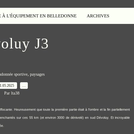
E À L'ÉQUIPEMENT EN BELLEDONNE
ARCHIVES
oluy J3
,
ndonnée sportive
paysages
1.05.2025
…
Par lta38
ocante. Heureusement que toute la première partie était à l'ombre et la fin partiellement
ura enchantés sur ces 55 km (et environ 3000 de dénivelé) en sud Dévoluy. Et incroyable
ée.