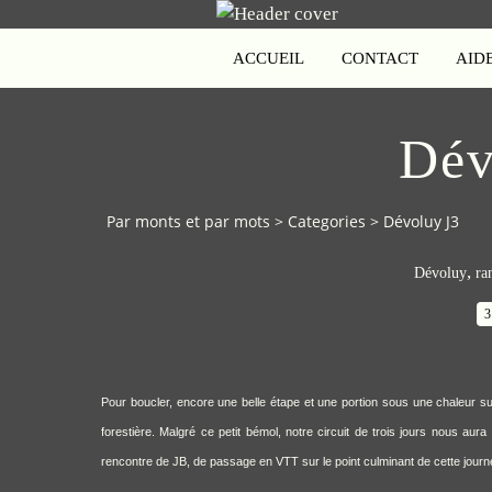
ACCUEIL
CONTACT
AID
Dév
Par monts et par mots
>
Categories
>
Dévoluy J3
,
Dévoluy
ra
3
Pour boucler, encore une belle étape et une portion sous une chaleur suff
forestière. Malgré ce petit bémol, notre circuit de trois jours nous a
rencontre de JB, de passage en VTT sur le point culminant de cette journ